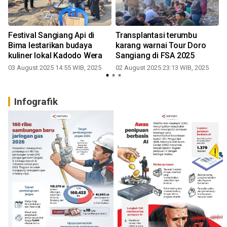
Festival Sangiang Api di
Transplantasi terumbu
i
Bima lestarikan budaya
karang warnai Tour Doro
kuliner lokal Kadodo Wera
Sangiang di FSA 2025
03 August 2025 14:55 WIB, 2025
02 August 2025 23:13 WIB, 2025
2
Infografik