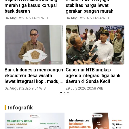
k
merah tiga kasus korupsi
stabiltas harga lewat
bank daerah
gerakan pangan murah
04 August 2026 14:52 WIB
04 August 2026 14:24 WIB
2
Bank Indonesia membangun
Gubernur NTB ungkap
ekosistem desa wisata
agenda integrasi tiga bank
lewat integrasi kopi, madu,
daerah di Sunda Kecil
2
pokdarwis
02 August 2026 9:54 WIB
29 July 2026 20:58 WIB
Infografik