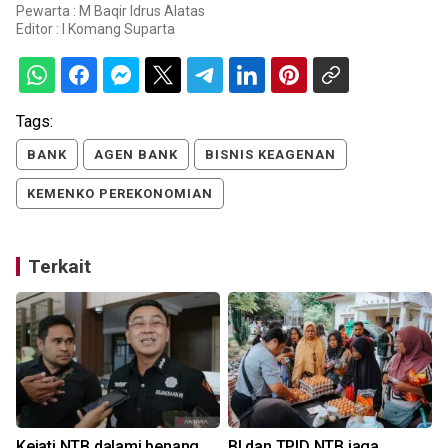
Pewarta : M Baqir Idrus Alatas
Editor :
I Komang Suparta
Tags:
BANK
AGEN BANK
BISNIS KEAGENAN
KEMENKO PEREKONOMIAN
Terkait
Kejati NTB dalami benang
BI dan TPID NTB jaga