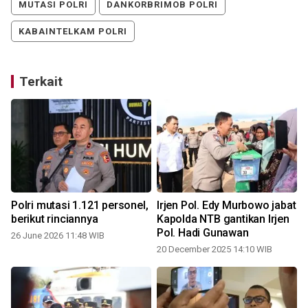
MUTASI POLRI
DANKORBRIMOB POLRI
KABAINTELKAM POLRI
Terkait
i
Polri mutasi 1.121 personel,
Irjen Pol. Edy Murbowo jabat
berikut rinciannya
Kapolda NTB gantikan Irjen
Pol. Hadi Gunawan
26 June 2026 11:48 WIB
20 December 2025 14:10 WIB