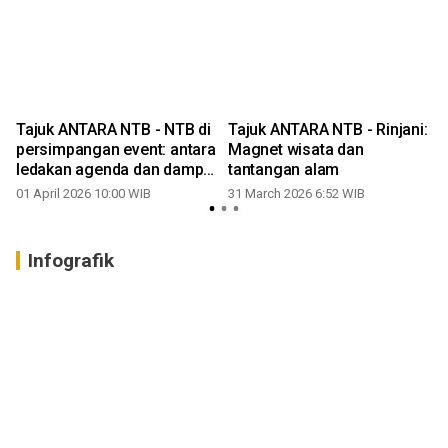
Tajuk ANTARA NTB - NTB di
Tajuk ANTARA NTB - Rinjani:
persimpangan event: antara
Magnet wisata dan
ledakan agenda dan dampak
tantangan alam
nyata
01 April 2026 10:00 WIB
31 March 2026 6:52 WIB
Infografik