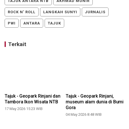
TAJUK ANTARA NTB
AKHMAD MUNIR
ROCK N' ROLL
LANGKAH SUNYI
JURNALIS
PWI
ANTARA
TAJUK
Terkait
Tajuk - Geopark Rinjani dan
Tajuk - Geopark Rinjani,
Tambora Ikon Wisata NTB
museum alam dunia di Bumi
Gora
17 May 2026 15:23 WIB
04 May 2026 8:48 WIB