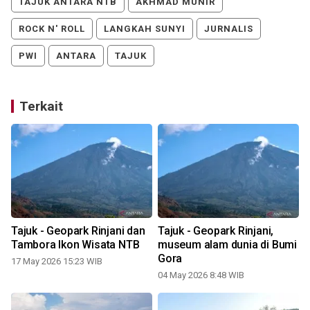
TAJUK ANTARA NTB
AKHMAD MUNIR
ROCK N' ROLL
LANGKAH SUNYI
JURNALIS
PWI
ANTARA
TAJUK
Terkait
Tajuk - Geopark Rinjani dan
Tajuk - Geopark Rinjani,
Tambora Ikon Wisata NTB
museum alam dunia di Bumi
Gora
17 May 2026 15:23 WIB
04 May 2026 8:48 WIB