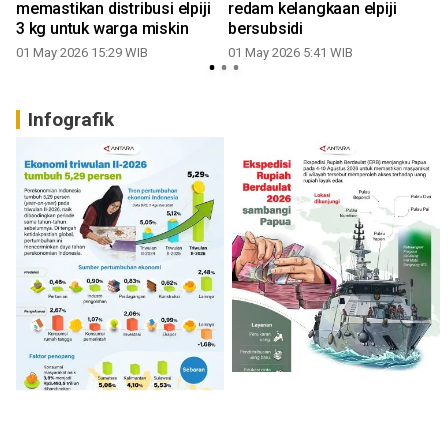
memastikan distribusi elpiji
redam kelangkaan elpiji
n
3 kg untuk warga miskin
bersubsidi
01 May 2026 15:29 WIB
01 May 2026 5:41 WIB
2
Infografik