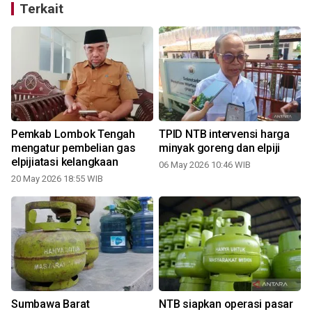
Terkait
Pemkab Lombok Tengah
TPID NTB intervensi harga
mengatur pembelian gas
minyak goreng dan elpiji
elpijiatasi kelangkaan
06 May 2026 10:46 WIB
20 May 2026 18:55 WIB
3
Sumbawa Barat
NTB siapkan operasi pasar