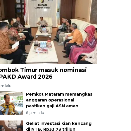
ombok Timur masuk nominasi
PAKD Award 2026
am lalu
Pemkot Mataram memangkas
anggaran operasional
pastikan gaji ASN aman
8 jam lalu
Geliat investasi kian kencang
di NTB, Rp33,73 triliun