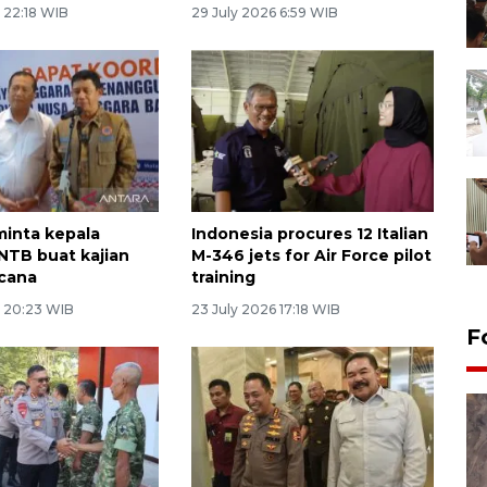
 22:18 WIB
29 July 2026 6:59 WIB
inta kepala
Indonesia procures 12 Italian
 NTB buat kajian
M-346 jets for Air Force pilot
ncana
training
6 20:23 WIB
23 July 2026 17:18 WIB
F