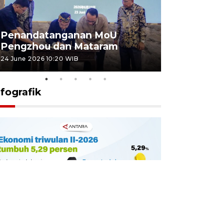
Penandatanganan MoU
Penanda
Pengzhou dan Mataram
Pengzhou
24 June 2026 10:20 WIB
23 June 2026 
nfografik