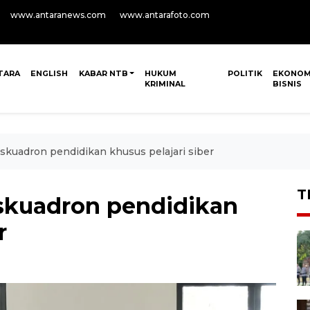
www.antaranews.com
www.antarafoto.com
TARA
ENGLISH
KABAR NTB
HUKUM
POLITIK
EKONOM
KRIMINAL
BISNIS
kuadron pendidikan khusus pelajari siber
T
kuadron pendidikan
r