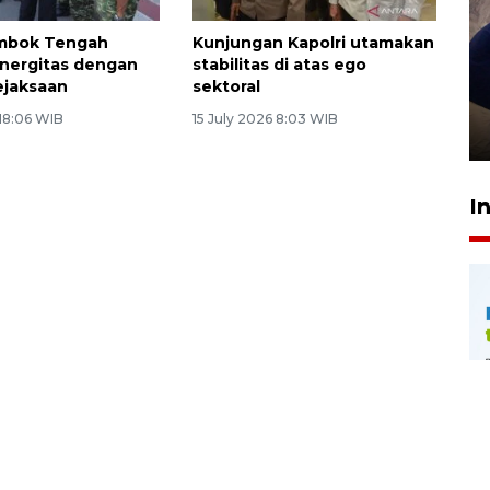
ombok Tengah
Kunjungan Kapolri utamakan
inergitas dengan
stabilitas di atas ego
Sidang putusan terdakwa
ejaksaan
sektoral
pembunuhan Brigadir Nurhadi
 18:06 WIB
15 July 2026 8:03 WIB
10 March 2026 12:55 WIB
I