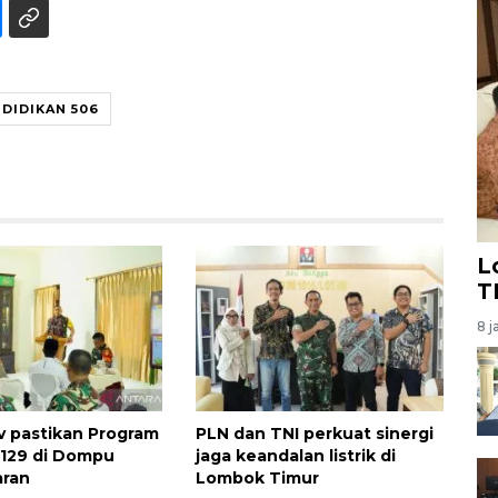
DIDIKAN 506
L
T
8 j
 pastikan Program
PLN dan TNI perkuat sinergi
129 di Dompu
jaga keandalan listrik di
aran
Lombok Timur