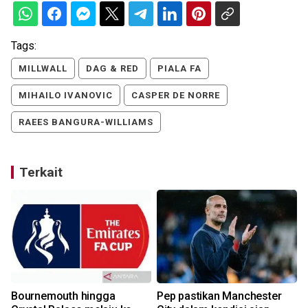
Tags:
MILLWALL
DAG & RED
PIALA FA
MIHAILO IVANOVIC
CASPER DE NORRE
RAEES BANGURA-WILLIAMS
Terkait
Bournemouth hingga
Pep pastikan Manchester