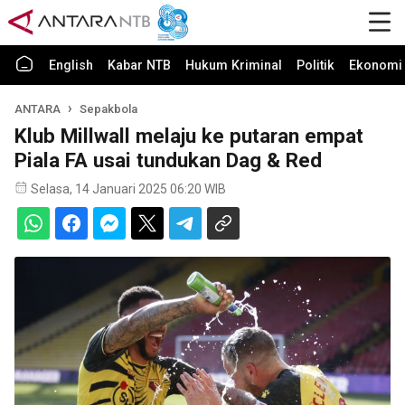
English
Kabar NTB
Hukum Kriminal
Politik
Ekonomi 
ANTARA
Sepakbola
Klub Millwall melaju ke putaran empat
Piala FA usai tundukan Dag & Red
Selasa, 14 Januari 2025 06:20 WIB