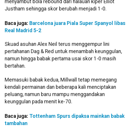
menyambut bola rebound dari halauan kiper Elliot
Justham sehingga skor berubah menjadi 1-0.
Baca juga:
Barcelona juara Piala Super Spanyol libas
Real Madrid 5-2
Skuad asuhan Alex Neil terus menggempur lini
pertahanan Dag & Red untuk menambah keunggulan,
namun hingga babak pertama usai skor 1-0 masih
bertahan.
Memasuki babak kedua, Millwall tetap memegang
kendali permainan dan beberapa kali menciptakan
peluang, namun baru mampu menggandakan
keunggulan pada menit ke-70.
Baca juga:
Tottenham Spurs dipaksa mainkan babak
tambahan