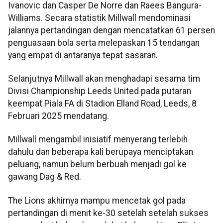
Ivanovic dan Casper De Norre dan Raees Bangura-
Williams. Secara statistik Millwall mendominasi
jalannya pertandingan dengan mencatatkan 61 persen
penguasaan bola serta melepaskan 15 tendangan
yang empat di antaranya tepat sasaran.
Selanjutnya Millwall akan menghadapi sesama tim
Divisi Championship Leeds United pada putaran
keempat Piala FA di Stadion Elland Road, Leeds, 8
Februari 2025 mendatang.
Millwall mengambil inisiatif menyerang terlebih
dahulu dan beberapa kali berupaya menciptakan
peluang, namun belum berbuah menjadi gol ke
gawang Dag & Red.
The Lions akhirnya mampu mencetak gol pada
pertandingan di menit ke-30 setelah setelah sukses