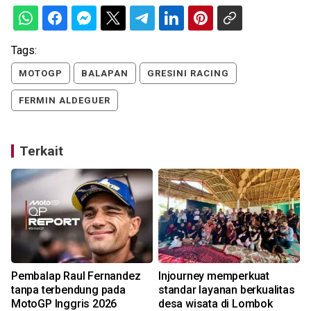
Tags:
MOTOGP
BALAPAN
GRESINI RACING
FERMIN ALDEGUER
Terkait
Pembalap Raul Fernandez
Injourney memperkuat
tanpa terbendung pada
standar layanan berkualitas
MotoGP Inggris 2026
desa wisata di Lombok