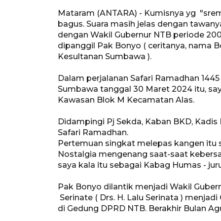
Mataram (ANTARA) - Kumisnya yg "sremb
bagus. Suara masih jelas dengan tawany
dengan Wakil Gubernur NTB periode 2003
dipanggil Pak Bonyo ( ceritanya, nama B
Kesultanan Sumbawa ).
Dalam perjalanan Safari Ramadhan 144
Sumbawa tanggal 30 Maret 2024 itu, sa
Kawasan Blok M Kecamatan Alas.
Didampingi Pj Sekda, Kaban BKD, Kadi
Safari Ramadhan.
Pertemuan singkat melepas kangen itu se
Nostalgia mengenang saat-saat kebers
saya kala itu sebagai Kabag Humas - ju
Pak Bonyo dilantik menjadi Wakil Gube
Serinate ( Drs. H. Lalu Serinata ) menj
di Gedung DPRD NTB. Berakhir Bulan A