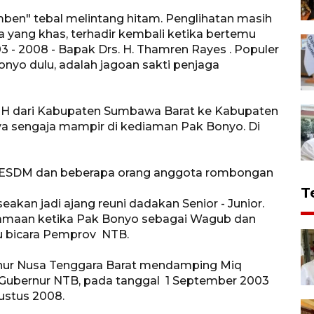
en" tebal melintang hitam. Penglihatan masih
a yang khas, terhadir kembali ketika bertemu
 - 2008 - Bapak Drs. H. Thamren Rayes . Populer
onyo dulu, adalah jagoan sakti penjaga
5 H dari Kabupaten Sumbawa Barat ke Kabupaten
ya sengaja mampir di kediaman Pak Bonyo. Di
s ESDM dan beberapa orang anggota rombongan
T
akan jadi ajang reuni dadakan Senior - Junior.
amaan ketika Pak Bonyo sebagai Wagub dan
ru bicara Pemprov NTB.
rnur Nusa Tenggara Barat mendamping Miq
adi Gubernur NTB, pada tanggal 1 September 2003
gustus 2008.