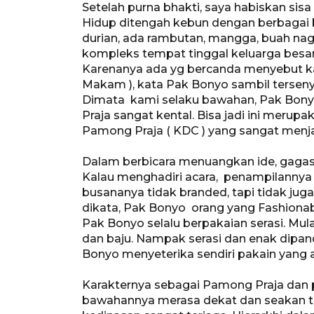
Setelah purna bhakti, saya habiskan si
Hidup ditengah kebun dengan berbagai b
durian, ada rambutan, mangga, buah naga 
kompleks tempat tinggal keluarga besa
Karenanya ada yg bercanda menyebut ka
Makam ), kata Pak Bonyo sambil tersen
Dimata kami selaku bawahan, Pak Bony
Praja sangat kental. Bisa jadi ini meru
Pamong Praja ( KDC ) yang sangat menja
Dalam berbicara menuangkan ide, gagasan
Kalau menghadiri acara, penampilannya s
busananya tidak branded, tapi tidak jug
dikata, Pak Bonyo orang yang Fashiona
Pak Bonyo selalu berpakaian serasi. Mulai
dan baju. Nampak serasi dan enak dipan
Bonyo menyeterika sendiri pakain yang 
Karakternya sebagai Pamong Praja dan
bawahannya merasa dekat dan seakan tida