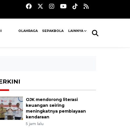
I
OLAHRAGA
SEPAKBOLA
LAINNYA
ERKINI
OJK mendorong literasi
keuangan seiring
meningkatnya pembiayaan
kendaraan
5 jam lalu