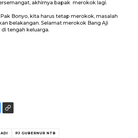
bersemangat, akhirnya bapak merokok lagi.
 Pak Bonyo, kita harus tetap merokok, masalah
rkan belakangan. Selamat merokok Bang Aji
di tengah keluarga.
IADI
PJ GUBERNUR NTB
Awas penipuan berbasis AI