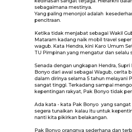
kedinasan sangat terjaga. Hierarkhi dal
sebagaimana mestinya.
Yang paling menonjol adalah kesederha
pencitraan.
Ketika tidak menjabat sebagai Wakil Gub
Mataram kadang naik mobil travel sepe
wagub. Kata Hendra, kini Karo Umum Se
TU Pimpinan yang mengatur dan selalu s
Senada dengan ungkapan Hendra, Supri K
Bonyo dari awal sebagai Wagub, cerita
dalam dirinya selama 5 tahun melayani
sangat tinggi. Terkadang sampai mengo
kepentingan rakyat, Pak Bonyo tidak per
Ada kata - kata Pak Bonyo yang sangat 
segera tunaikan kalau itu untuk kepentin
nanti kita pikirkan belakangan.
Pak Bonyo orangnya sederhana dan terbu