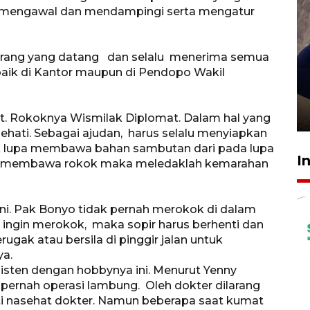
m mengawal dan mendampingi serta mengatur
rang yang datang dan selalu menerima semua
baik di Kantor maupun di Pendopo Wakil
Sidang putusan terdakwa
pembunuhan Brigadir Nurhadi
10 March 2026 12:55 WIB
t. Rokoknya Wismilak Diplomat. Dalam hal yang
sehati. Sebagai ajudan, harus selalu menyiapkan
aik lupa membawa bahan sambutan dari pada lupa
I
a membawa rokok maka meledaklah kemarahan
 ini. Pak Bonyo tidak pernah merokok di dalam
 ingin merokok, maka sopir harus berhenti dan
ugak atau bersila di pinggir jalan untuk
ya.
sten dengan hobbynya ini. Menurut Yenny
pernah operasi lambung. Oleh dokter dilarang
ti nasehat dokter. Namun beberapa saat kumat