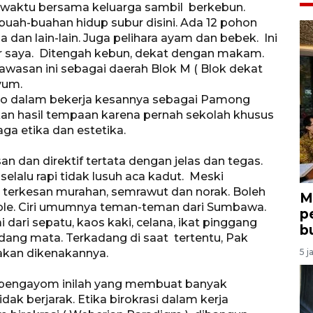
sa waktu bersama keluarga sambil berkebun.
uah-buahan hidup subur disini. Ada 12 pohon
dan lain-lain. Juga pelihara ayam dan bebek. Ini
r saya. Ditengah kebun, dekat dengan makam.
wasan ini sebagai daerah Blok M ( Blok dekat
yum.
o dalam bekerja kesannya sebagai Pamong
pakan hasil tempaan karena pernah sekolah khusus
ga etika dan estetika.
 dan direktif tertata dengan jelas dan tegas.
elalu rapi tidak lusuh aca kadut. Meski
a terkesan murahan, semrawut dan norak. Boleh
M
ble. Ciri umumnya teman-teman dari Sumbawa.
p
 dari sepatu, kaos kaki, celana, ikat pinggang
b
dang mata. Terkadang di saat tertentu, Pak
akan dikenakannya.
5 j
 pengayom inilah yang membuat banyak
k berjarak. Etika birokrasi dalam kerja