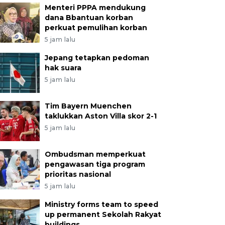
Menteri PPPA mendukung
dana Bbantuan korban
perkuat pemulihan korban
5 jam lalu
Jepang tetapkan pedoman
hak suara
5 jam lalu
Tim Bayern Muenchen
taklukkan Aston Villa skor 2-1
5 jam lalu
Ombudsman memperkuat
pengawasan tiga program
prioritas nasional
5 jam lalu
Ministry forms team to speed
up permanent Sekolah Rakyat
buildings