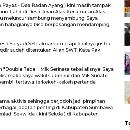
 Rayes - Dea Radan Ayang ) kini masih tampak
hun. Lahir di Desa Juran Alas Kecamatan Alas
 lucu meluncur sambung menyambung. Saya
an bahagianya bisa berpasangan mendamping
r Suryadi SH ( almarhum ) tapi finalnya justru
aqdir sudah ditentukan Allah SWT. Kata Pak
"Double Tebel". Mik Serinata tebal alisnya. Saya
is, maka saya wakil Gubernur dan Mik Srinate
sambil tertawa terkekeh-kekeh pertanda
ma aktivis sehingga berjodoh jadi pimpinan
erbagai jabatan penting di Kabupaten Sumbawa
adi Sekwilda ( kini Sekda ) di Kabupaten
T