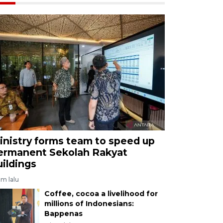
inistry forms team to speed up
ermanent Sekolah Rakyat
uildings
am lalu
Coffee, cocoa a livelihood for
millions of Indonesians:
Bappenas