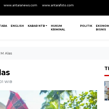
www.antaranews.com
www.antarafoto.com
TARA
ENGLISH
KABAR NTB
HUKUM
POLITIK
EKONOM
KRIMINAL
BISNIS
 M Alas
T
las
:01 WIB