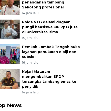
penanganan tambang
Sekotong profesional
14 jam lalu
Polda NTB dalami dugaan
pungli beasiswa KIP Rp13 juta
di Universitas Bima
15 jam lalu
Pemkab Lombok Tengah buka
layanan penukaran elpiji non
subsidi
16 jam lalu
Kejari Mataram
mengembalikan SPDP
tersangka tambang emas ke
penyidik
14 jam lalu
op News