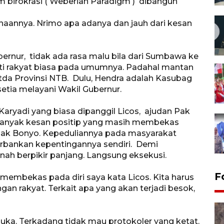
am birokrasi ( Weberian Paradigm ) dibangun
naannya. Nrimo apa adanya dan jauh dari kesan
ernur, tidak ada rasa malu bila dari Sumbawa ke
rti rakyat biasa pada umumnya. Padahal mantan
tda Provinsi NTB. Dulu, Hendra adalah Kasubag
etia melayani Wakil Gubernur.
aryadi yang biasa dipanggil Licos, ajudan Pak
 banyak kesan positip yang masih membekas
 Pak Bonyo. Kepeduliannya pada masyarakat
rbankan kepentingannya sendiri. Demi
nah berpikir panjang. Langsung eksekusi.
F
membekas pada diri saya kata Licos. Kita harus
gan rakyat. Terkait apa yang akan terjadi besok,
ka. Terkadang tidak mau protokoler yang ketat.