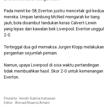
Pada menit ke-58, Everton justru mencetak gol kedua
mereka. Umpan lambung McNeil mengarah ke tiang
jauh, bola disambut tandukan keras Calvert-Lewin
yang lepas dari kawalan bek Liverpool. Everton unggul
2-0.
Tertinggal dua gol memaksa Jurgen Klopp melakukan
pergantian sejumlah pemain.
Namun, upaya Liverpool di sisa waktu pertandingan
tidak membuahkan hasil. Skor 2-0 untuk kemenangan
Everton.
Pewarta : Hendri Sukma Indrawan
Editor :
Ahmad Khaerul Arham