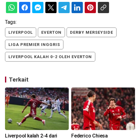
Tags:
LIVERPOOL
EVERTON
DERBY MERSEYSIDE
LIGA PREMIER INGGRIS
LIVERPOOL KALAH 0-2 OLEH EVERTON
Terkait
Liverpool kalah 2-4 dari
Federico Chiesa