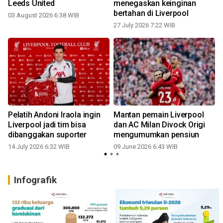
Leeds United
menegaskan keinginan
bertahan di Liverpool
03 August 2026 6:38 WIB
27 July 2026 7:22 WIB
Pelatih Andoni Iraola ingin
Mantan pemain Liverpool
Liverpool jadi tim bisa
dan AC Milan Divock Origi
dibanggakan suporter
mengumumkan pensiun
I
14 July 2026 6:32 WIB
09 June 2026 6:43 WIB
Infografik