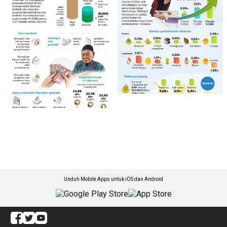
Unduh Mobile Apps untuk iOS dan Android