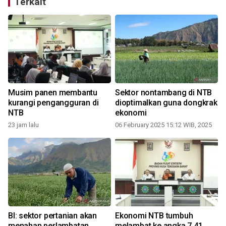
Terkait
g
Musim panen membantu
Sektor nontambang di NTB
kurangi pengangguran di
dioptimalkan guna dongkrak
NTB
ekonomi
23 jam lalu
06 February 2025 15:12 WIB, 2025
BI: sektor pertanian akan
Ekonomi NTB tumbuh
menahan perlambatan
melambat ke angka 7,41