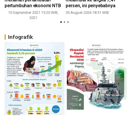
pertumbuhan ekonomi NTB
persen, ini penyebabnya
10 September 2021 15:20 WIB,
05 August 2026 18:51 WIB
0
2021
Infografik