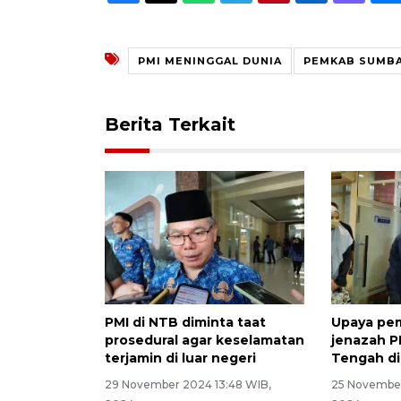
PMI MENINGGAL DUNIA
PEMKAB SUMB
Berita Terkait
PMI di NTB diminta taat
Upaya pem
prosedural agar keselamatan
jenazah P
terjamin di luar negeri
Tengah di
29 November 2024 13:48 WIB,
25 November