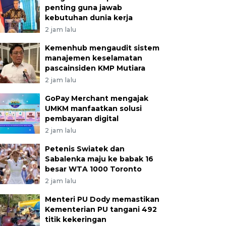
penting guna jawab
kebutuhan dunia kerja
2 jam lalu
Kemenhub mengaudit sistem
manajemen keselamatan
pascainsiden KMP Mutiara
2 jam lalu
GoPay Merchant mengajak
UMKM manfaatkan solusi
pembayaran digital
2 jam lalu
Petenis Swiatek dan
Sabalenka maju ke babak 16
besar WTA 1000 Toronto
2 jam lalu
Menteri PU Dody memastikan
Kementerian PU tangani 492
titik kekeringan