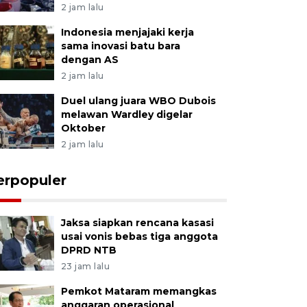
2 jam lalu
Indonesia menjajaki kerja
sama inovasi batu bara
dengan AS
2 jam lalu
Duel ulang juara WBO Dubois
melawan Wardley digelar
Oktober
2 jam lalu
erpopuler
Jaksa siapkan rencana kasasi
usai vonis bebas tiga anggota
DPRD NTB
23 jam lalu
Pemkot Mataram memangkas
anggaran operasional