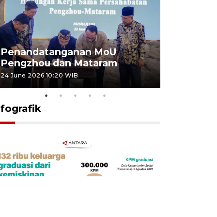
Penandatanganan MoU
Penanda
Pengzhou dan Mataram
Pengzhou
24 June 2026 10:20 WIB
23 June 2026 
nfografik