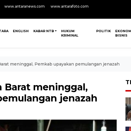
www.antaranews.com
www.antarafoto.com
TARA
ENGLISH
KABAR NTB
HUKUM
POLITIK
EKONOM
KRIMINAL
BISNIS
Barat meninggal, Pemkab upayakan pemulangan jenazah
T
 Barat meninggal,
pemulangan jenazah