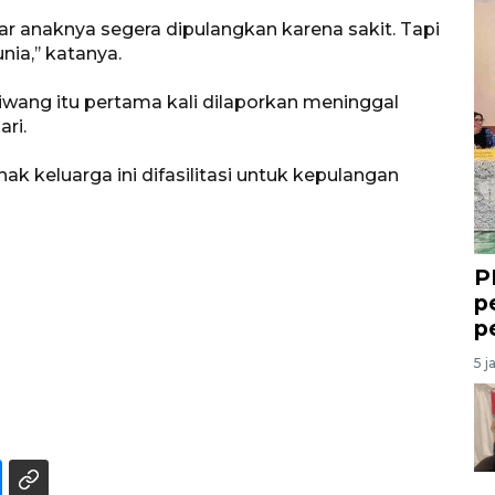
r anaknya segera dipulangkan karena sakit. Tapi
ia,’’ katanya.
wang itu pertama kali dilaporkan meninggal
ari.
k keluarga ini difasilitasi untuk kepulangan
P
p
p
5 j