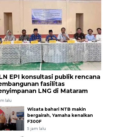
LN EPI konsultasi publik rencana
embangunan fasilitas
enyimpanan LNG di Mataram
am lalu
Wisata bahari NTB makin
bergairah, Yamaha kenalkan
F300F
5 jam lalu