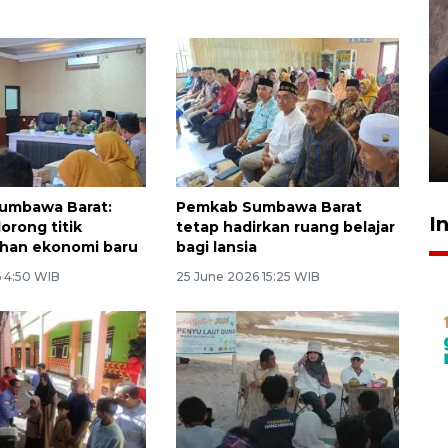
Sidang putusan terdakwa
pembunuhan Brigadir Nurhadi
10 March 2026 12:55 WIB
umbawa Barat:
Pemkab Sumbawa Barat
I
rong titik
tetap hadirkan ruang belajar
han ekonomi baru
bagi lansia
6 4:50 WIB
25 June 2026 15:25 WIB