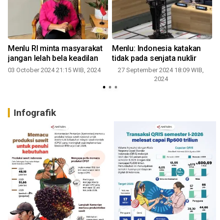
Menlu RI minta masyarakat
Menlu: Indonesia katakan
jangan lelah bela keadilan
tidak pada senjata nuklir
03 October 2024 21:15 WIB, 2024
27 September 2024 18:09 WIB,
2024
2
Infografik