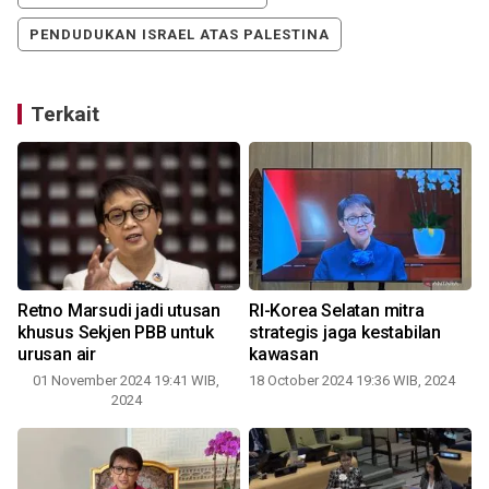
PENDUDUKAN ISRAEL ATAS PALESTINA
Terkait
Retno Marsudi jadi utusan
RI-Korea Selatan mitra
khusus Sekjen PBB untuk
strategis jaga kestabilan
urusan air
kawasan
01 November 2024 19:41 WIB,
18 October 2024 19:36 WIB, 2024
2024