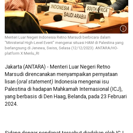
Menteri Luar Negeri Indonesia Retno Marsudi berbicara dalam
"Ministerial High-Level Event" mengenai situasi HAM di Palestina yang
berlangsung di Jenewa, Swiss, Selasa (12/12/2023). ANTARA/HO-
platform X Menlu_RI
Jakarta (ANTARA) - Menteri Luar Negeri Retno
Marsudi direncanakan menyampaikan pernyataan
lisan (
oral statement)
Indonesia mengenai isu
Palestina di hadapan Mahkamah Internasional (ICJ),
yang berbasis di Den Haag, Belanda, pada 23 Februari
2024.
Sidang dengar pendapat tersebut diadakan oleh ICJ