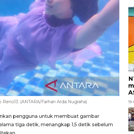
N
m
A
o Reno13. (ANTARA/Farhan Arda Nugraha)
19 
kinkan pengguna untuk membuat gambar
ama tiga detik, menangkap 1,5 detik sebelum
itekan.