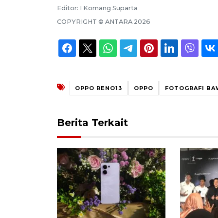
Editor:
I Komang Suparta
COPYRIGHT ©
ANTARA
2026
OPPO RENO13
OPPO
FOTOGRAFI BA
Berita Terkait