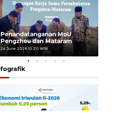
Penandatanganan MoU
Penanda
Pengzhou dan Mataram
Pengzhou
24 June 2026 10:20 WIB
23 June 2026 
nfografik