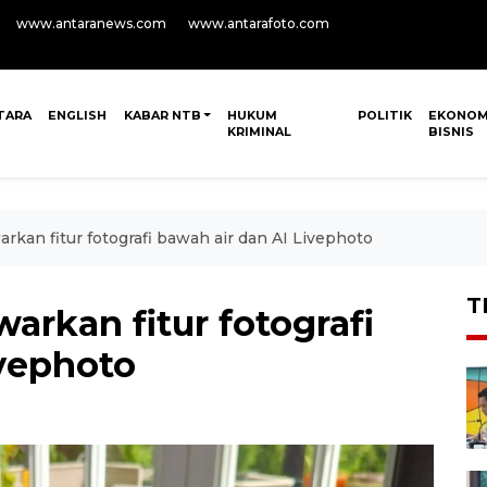
www.antaranews.com
www.antarafoto.com
TARA
ENGLISH
KABAR NTB
HUKUM
POLITIK
EKONOM
KRIMINAL
BISNIS
an fitur fotografi bawah air dan AI Livephoto
T
rkan fitur fotografi
ivephoto