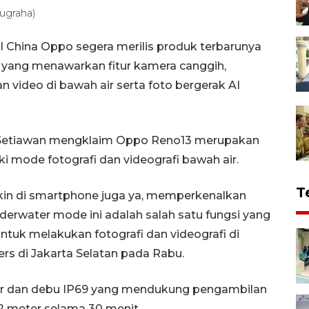
ugraha)
l China Oppo segera merilis produk terbarunya
 yang menawarkan fitur kamera canggih,
ideo di bawah air serta foto bergerak AI
 Setiawan mengklaim Oppo Reno13 merupakan
i mode fotografi dan videografi bawah air.
T
kin di smartphone juga ya, memperkenalkan
nderwater mode ini adalah salah satu fungsi yang
k melakukan fotografi dan videografi di
ers di Jakarta Selatan pada Rabu.
an air dan debu IP69 yang mendukung pengambilan
2 meter selama 30 menit.