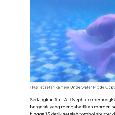
Hasil jepretan kamera Underwater Mode Opp
Sedangkan fitur AI Livephoto memung
bergerak yang mengabadikan momen sel
hingga 1,5 detik setelah tombol shutter d