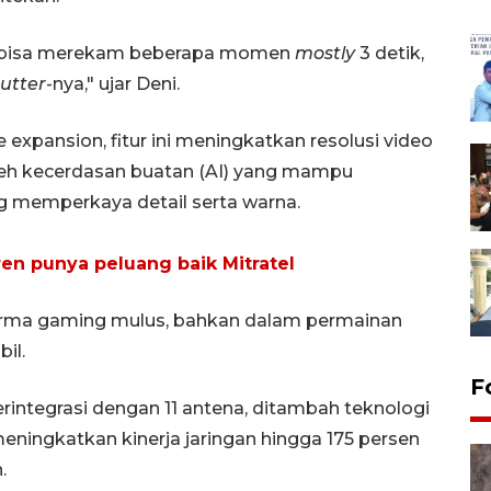
dia bisa merekam beberapa momen
mostly
3 detik,
utter
-nya," ujar Deni.
expansion, fitur ini meningkatkan resolusi video
i oleh kecerdasan buatan (AI) yang mampu
g memperkaya detail serta warna.
n punya peluang baik Mitratel
forma gaming mulus, bahkan dalam permainan
il.
F
erintegrasi dengan 11 antena, ditambah teknologi
eningkatkan kinerja jaringan hingga 175 persen
.