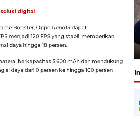
olusi digital
 Frame Booster, Oppo Reno13 dapat
Sidang putusan terdakwa
FPS menjadi 120 FPS yang stabil, memberikan
pembunuhan Brigadir Nurhadi
msi daya hingga 18 persen.
10 March 2026 12:55 WIB
i baterai berkapasitas 5.600 mAh dan mendukung
si daya dari 0 persen ke hingga 100 persen
I