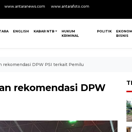
www.antaranews.com
www.antarafoto.com
TARA
ENGLISH
KABAR NTB
HUKUM
POLITIK
EKONOM
KRIMINAL
BISNIS
an rekomendasi DPW PSI terkait Pemilu
T
akan rekomendasi DPW