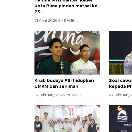
Kota Bima pindah massal ke
Olimpiad
PSI
posisi di
21 April 2026 4:28 WIB
31 March 20
Kirab budaya PSI hidupkan
Soal cawa
UMKM dan seniman
kepada P
16 February 2026 7:01 WIB
10 February 