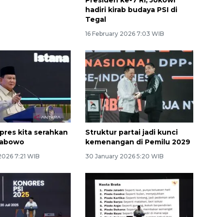
e memperkuat
hadiri kirab budaya PSI di
 PON 2028
Tegal
26 6:24 WIB
16 February 2026 7:03 WIB
pres kita serahkan
Struktur partai jadi kunci
rabowo
kemenangan di Pemilu 2029
2026 7:21 WIB
30 January 2026 5:20 WIB