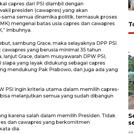
l capres dari PSI diambil dengan
akil presiden (cawapres) yang akan
-sama semua dinamika politik, termasuk proses
 (MK) mengenai batas usia capres dan cawapres
T
K,” imbuhnya.
sebut, sambung Grace, maka selayaknya DPP PSI
cawapres yang berusia minimal 35 tahun
a, lanjut Grace, dalam musyawarah DPW PSI,
siapa yang layak didukung sebagai capres
 yang mendukung Pak Prabowo, dan juga ada yang
SI ingin kriteria utama dalam memilih capres-
r bisa melanjutkan semua yang sudah dibangun
S
ang karena salah dalam memilih Presiden. Tidak
s
apres dan cawapres yang berkomitmen
ata dia.
44 