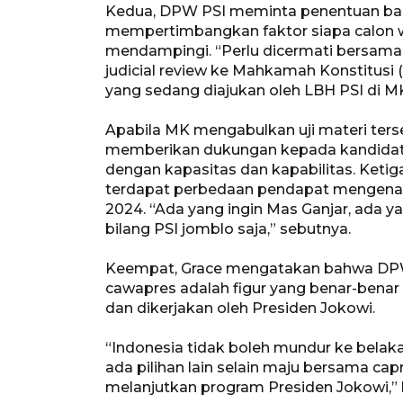
Kedua, DPW PSI meminta penentuan baka
mempertimbangkan faktor siapa calon w
mendampingi. “Perlu dicermati bersama
judicial review ke Mahkamah Konstitusi
yang sedang diajukan oleh LBH PSI di M
Apabila MK mengabulkan uji materi ter
memberikan dukungan kepada kandidat 
dengan kapasitas dan kapabilitas. Ketig
terdapat perbedaan pendapat mengenai 
2024. “Ada yang ingin Mas Ganjar, ada
bilang PSI jomblo saja,” sebutnya.
Keempat, Grace mengatakan bahwa DPW P
cawapres adalah figur yang benar-bena
dan dikerjakan oleh Presiden Jokowi.
“Indonesia tidak boleh mundur ke belak
ada pilihan lain selain maju bersama c
melanjutkan program Presiden Jokowi,” k