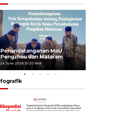
Penandatanganan MoU
Penanda
Pengzhou dan Mataram
Pengzhou
24 June 2026 10:20 WIB
23 June 2026 
nfografik