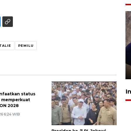
TALIE
PEMILU
Sidang putusan terdakwa
pembunuhan Brigadir Nurhadi
10 March 2026 12:55 WIB
I
nfaatkan status
Presiden ke-7 RI, Jokowi