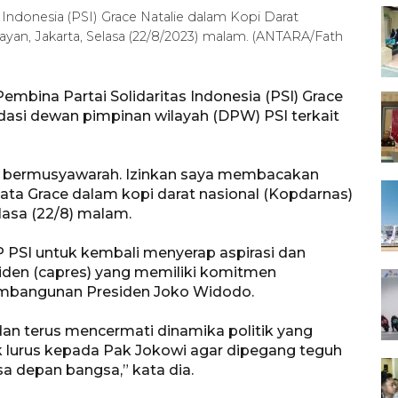
Indonesia (PSI) Grace Natalie dalam Kopi Darat
ayan, Jakarta, Selasa (22/8/2023) malam. (ANTARA/Fath
mbina Partai Solidaritas Indonesia (PSI) Grace
si dewan pimpinan wilayah (DPW) PSI terkait
dah bermusyawarah. Izinkan saya membacakan
ata Grace dalam kopi darat nasional (Kopdarnas)
elasa (22/8) malam.
PSI untuk kembali menyerap aspirasi dan
esiden (capres) yang memiliki komitmen
pembangunan Presiden Joko Widodo.
an terus mencermati dinamika politik yang
lurus kepada Pak Jokowi agar dipegang teguh
 depan bangsa,” kata dia.