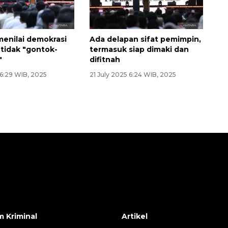
Sinyal positif perekonomian
Indonesia
enilai demokrasi
Ada delapan sifat pemimpin,
 tidak "gontok-
termasuk siap dimaki dan
"
difitnah
 6:29 WIB, 2025
21 July 2025 6:24 WIB, 2025
 Kriminal
Artikel