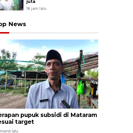
juta
18 jam lalu
op News
erapan pupuk subsidi di Mataram
esuai target
menit lalu