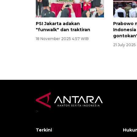
PSI Jakarta adakan
Prabowo m
"funwalk" dan traktiran
Indonesia
gontokan
18 November 2025 4:57 WIB
21 July 2025
>
Terkini
Hukum