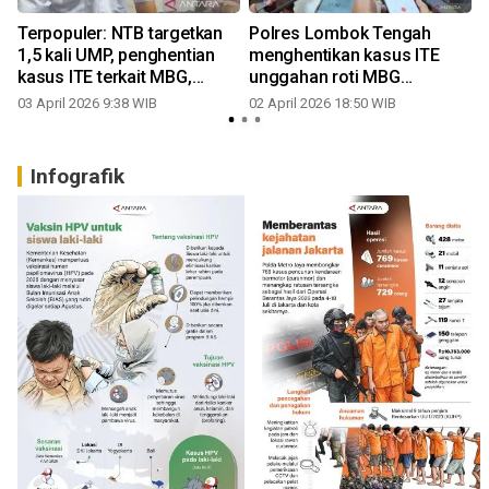
Terpopuler: NTB targetkan
Polres Lombok Tengah
1,5 kali UMP, penghentian
menghentikan kasus ITE
kasus ITE terkait MBG,
unggahan roti MBG
hingga sidang kasus suap
berbelatung
03 April 2026 9:38 WIB
02 April 2026 18:50 WIB
DPRD NTB
Infografik