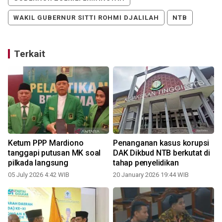
WAKIL GUBERNUR SITTI ROHMI DJALILAH
NTB
Terkait
r
Ketum PPP Mardiono
Penanganan kasus korupsi
tanggapi putusan MK soal
DAK Dikbud NTB berkutat di
pilkada langsung
tahap penyelidikan
05 July 2026 4:42 WIB
20 January 2026 19:44 WIB