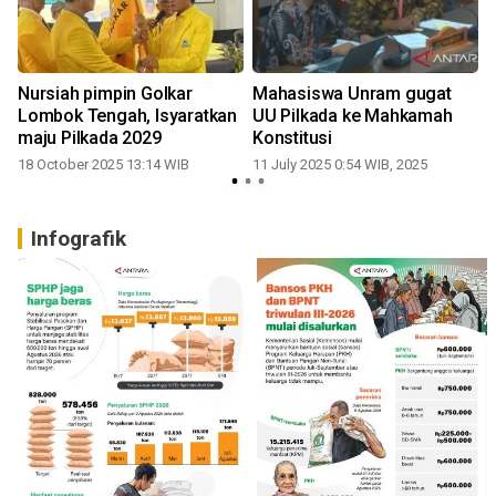
Nursiah pimpin Golkar
Mahasiswa Unram gugat
Lombok Tengah, Isyaratkan
UU Pilkada ke Mahkamah
maju Pilkada 2029
Konstitusi
18 October 2025 13:14 WIB
11 July 2025 0:54 WIB, 2025
1
Infografik