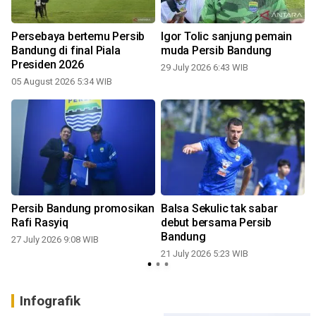
i
Persebaya bertemu Persib
Igor Tolic sanjung pemain
Bandung di final Piala
muda Persib Bandung
Presiden 2026
29 July 2026 6:43 WIB
1
05 August 2026 5:34 WIB
Persib Bandung promosikan
Balsa Sekulic tak sabar
Rafi Rasyiq
debut bersama Persib
Bandung
27 July 2026 9:08 WIB
1
21 July 2026 5:23 WIB
Infografik