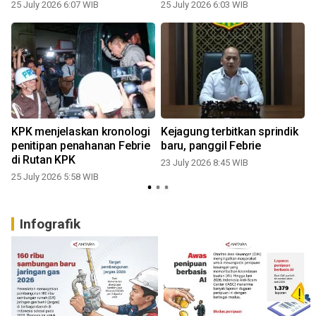
25 July 2026 6:07 WIB
25 July 2026 6:03 WIB
2
KPK menjelaskan kronologi
Kejagung terbitkan sprindik
penitipan penahanan Febrie
baru, panggil Febrie
di Rutan KPK
23 July 2026 8:45 WIB
25 July 2026 5:58 WIB
0
Infografik