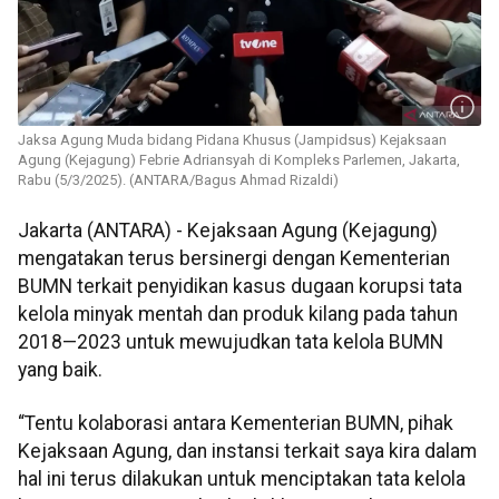
Jaksa Agung Muda bidang Pidana Khusus (Jampidsus) Kejaksaan
Agung (Kejagung) Febrie Adriansyah di Kompleks Parlemen, Jakarta,
Rabu (5/3/2025). (ANTARA/Bagus Ahmad Rizaldi)
Jakarta (ANTARA) - Kejaksaan Agung (Kejagung)
mengatakan terus bersinergi dengan Kementerian
BUMN terkait penyidikan kasus dugaan korupsi tata
kelola minyak mentah dan produk kilang pada tahun
2018—2023 untuk mewujudkan tata kelola BUMN
yang baik.
“Tentu kolaborasi antara Kementerian BUMN, pihak
Kejaksaan Agung, dan instansi terkait saya kira dalam
hal ini terus dilakukan untuk menciptakan tata kelola