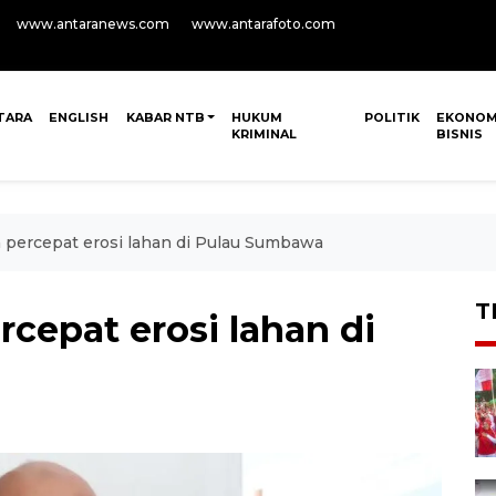
www.antaranews.com
www.antarafoto.com
TARA
ENGLISH
KABAR NTB
HUKUM
POLITIK
EKONOM
KRIMINAL
BISNIS
 percepat erosi lahan di Pulau Sumbawa
T
cepat erosi lahan di