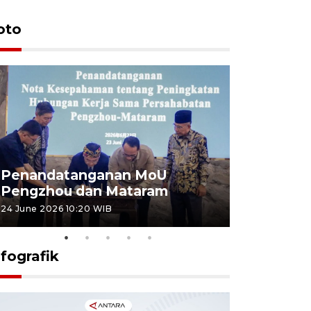
oto
Penandatanganan MoU
Penanda
Pengzhou dan Mataram
Pengzhou
24 June 2026 10:20 WIB
23 June 2026 
nfografik