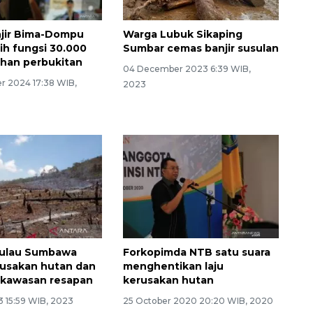
njir Bima-Dompu
Warga Lubuk Sikaping
ih fungsi 30.000
Sumbar cemas banjir susulan
ahan perbukitan
04 December 2023 6:39 WIB,
Ekonomi triwulan II-2026
 2024 17:38 WIB,
2023
tumbuh 5,29 persen
 Pulau Sumbawa
Forkopimda NTB satu suara
rusakan hutan dan
menghentikan laju
 kawasan resapan
kerusakan hutan
3 15:59 WIB, 2023
25 October 2020 20:20 WIB, 2020