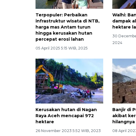
Terpopuler: Perbaikan
Walhi: Ba
infrastruktur wisata di NTB,
dampak al
harga mas Antam turun
hektare l
hingga kerusakan hutan
30 December
percepat erosi lahan
2024
05 April 2025 5:15 WIB, 2025
Kerusakan hutan di Nagan
Banjir di
Raya Aceh mencapai 972
akibat ke
hektare
hilangnya
26 November 2023 5:52 WIB, 2023
08 April 202