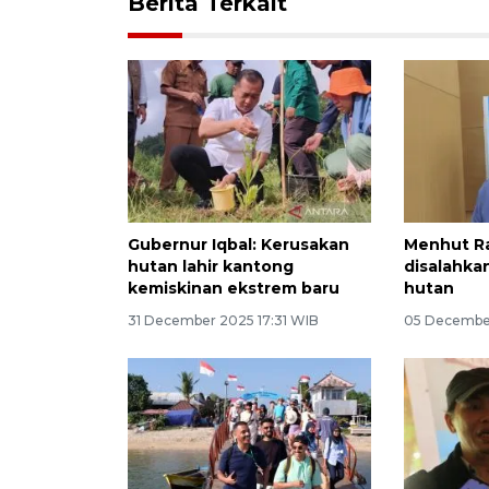
Berita Terkait
Gubernur Iqbal: Kerusakan
Menhut Raj
hutan lahir kantong
disalahka
kemiskinan ekstrem baru
hutan
31 December 2025 17:31 WIB
05 Decembe