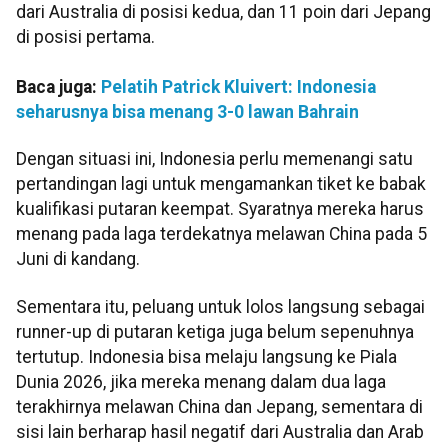
dari Australia di posisi kedua, dan 11 poin dari Jepang
di posisi pertama.
Baca juga:
Pelatih Patrick Kluivert: Indonesia
seharusnya bisa menang 3-0 lawan Bahrain
Dengan situasi ini, Indonesia perlu memenangi satu
pertandingan lagi untuk mengamankan tiket ke babak
kualifikasi putaran keempat. Syaratnya mereka harus
menang pada laga terdekatnya melawan China pada 5
Juni di kandang.
Sementara itu, peluang untuk lolos langsung sebagai
runner-up di putaran ketiga juga belum sepenuhnya
tertutup. Indonesia bisa melaju langsung ke Piala
Dunia 2026, jika mereka menang dalam dua laga
terakhirnya melawan China dan Jepang, sementara di
sisi lain berharap hasil negatif dari Australia dan Arab