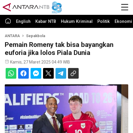
English
Kabar NTB
Hukum Kriminal
Politik
Ekonomi 
ANTARA
Sepakbola
Pemain Romeny tak bisa bayangkan
euforia jika lolos Piala Dunia
Kamis, 27 Maret 2025 04:49 WIB