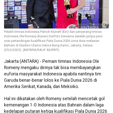
Pelatih timnas Indonesia Patrick Kluivert (kiri) dan penyerang timnas
Indonesia Ole Romeny (kanan) berfoto bersama setelah jumpa pers
usai pertandingan kualifikasi Piala Dunia 2026 zona Asia melawan
Bahrain di Stadion Utama Gelora Bung Karno, Jakarta, Selasa
(25/3/2025). (ANTARA/RAUF ADIPATI)
Jakarta (ANTARA) - Pemain timnas Indonesia Ole
Romeny mengaku dirinya tak bisa membayangkan
euforia masyarakat Indonesia apabila nantinya tim
Garuda benar-benar lolos ke Piala Dunia 2026 di
Amerika Serikat, Kanada, dan Meksiko.
Hal ini dikatakan oleh Romeny setelah mencetak gol
kemenangan 1-0 Indonesia atas Bahrain dalam laga
kedelapan putaran ketiga kualifikasi Piala Dunia 2026