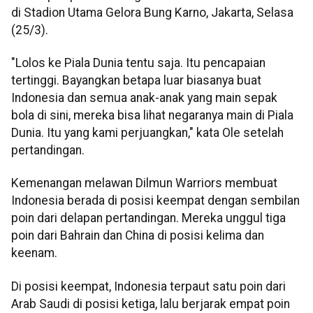
di Stadion Utama Gelora Bung Karno, Jakarta, Selasa
(25/3).
"Lolos ke Piala Dunia tentu saja. Itu pencapaian
tertinggi. Bayangkan betapa luar biasanya buat
Indonesia dan semua anak-anak yang main sepak
bola di sini, mereka bisa lihat negaranya main di Piala
Dunia. Itu yang kami perjuangkan," kata Ole setelah
pertandingan.
Kemenangan melawan Dilmun Warriors membuat
Indonesia berada di posisi keempat dengan sembilan
poin dari delapan pertandingan. Mereka unggul tiga
poin dari Bahrain dan China di posisi kelima dan
keenam.
Di posisi keempat, Indonesia terpaut satu poin dari
Arab Saudi di posisi ketiga, lalu berjarak empat poin