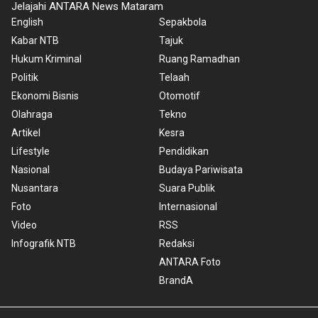
Jelajahi ANTARA News Mataram
English
Sepakbola
Kabar NTB
Tajuk
Hukum Kriminal
Ruang Ramadhan
Politik
Telaah
Ekonomi Bisnis
Otomotif
Olahraga
Tekno
Artikel
Kesra
Lifestyle
Pendidikan
Nasional
Budaya Pariwisata
Nusantara
Suara Publik
Foto
Internasional
Video
RSS
Infografik NTB
Redaksi
ANTARA Foto
BrandA