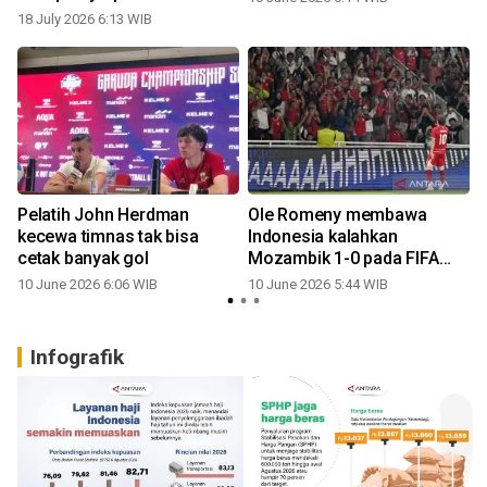
18 July 2026 6:13 WIB
1
Pelatih John Herdman
Ole Romeny membawa
kecewa timnas tak bisa
Indonesia kalahkan
cetak banyak gol
Mozambik 1-0 pada FIFA
0
Matchday
10 June 2026 6:06 WIB
10 June 2026 5:44 WIB
Infografik