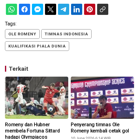
Tags:
OLE ROMENY
TIMNAS INDONESIA
KUALIFIKASI PIALA DUNIA
Terkait
Romeny dan Hubner
Penyerang timnas Ole
a
membela Fortuna Sittard
Romeny kembali cetak gol
hadapi Olympiacos
10 June 2026 6:14 WIB