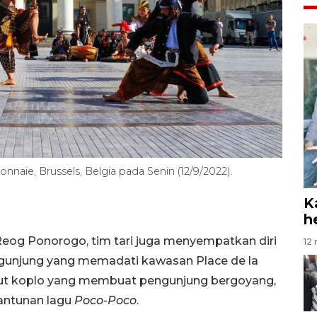
aie, Brussels, Belgia pada Senin (12/9/2022).
K
h
eog Ponorogo, tim tari juga menyempatkan diri
12 
ngunjung yang memadati kawasan Place de la
dut koplo yang membuat pengunjung bergoyang,
lantunan lagu
Poco-Poco
.