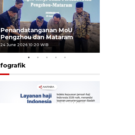
Penandatanganan MoU
Penanda
Pengzhou dan Mataram
Pengzhou
24 June 2026 10:20 WIB
23 June 2026 
nfografik