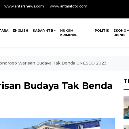
www.antaranews.com
www.antarafoto.com
TARA
ENGLISH
KABAR NTB
HUKUM
POLITIK
EKONOM
KRIMINAL
BISNIS
onorogo Warisan Budaya Tak Benda UNESCO 2023
T
isan Budaya Tak Benda