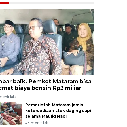
abar baik! Pemkot Mataram bisa
emat biaya bensin Rp3 miliar
menit lalu
Pemerintah Mataram jamin
ketersediaan stok daging sapi
selama Maulid Nabi
43 menit lalu