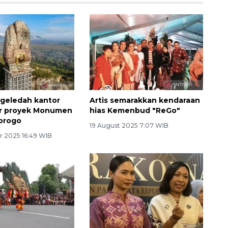
geledah kantor
Artis semarakkan kendaraan
or proyek Monumen
hias Kemenbud "ReGo"
orogo
19 August 2025 7:07 WIB
 2025 16:49 WIB
160 ribu sambungan baru
jaringan gas 2026