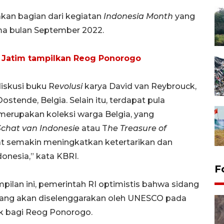
kan bagian dari kegiatan
Indonesia Month
yang
ma bulan September 2022.
 Jatim tampilkan Reog Ponorogo
iskusi buku R
evolusi
karya David van Reybrouck,
ostende, Belgia. Selain itu, terdapat pula
erupakan koleksi warga Belgia, yang
Schat van Indonesie
atau T
he Treasure of
at semakin meningkatkan ketertarikan dan
onesia,” kata KBRI.
F
ilan ini, pemerintah RI optimistis bahwa sidang
ang akan diselenggarakan oleh UNESCO pada
k bagi Reog Ponorogo.