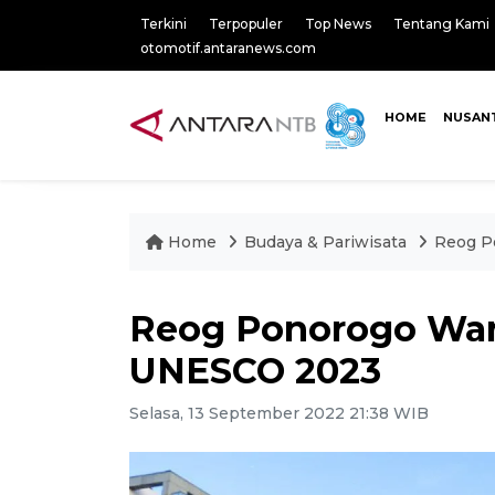
Terkini
Terpopuler
Top News
Tentang Kami
otomotif.antaranews.com
HOME
NUSAN
Home
Budaya & Pariwisata
Reog P
Reog Ponorogo War
UNESCO 2023
Selasa, 13 September 2022 21:38 WIB