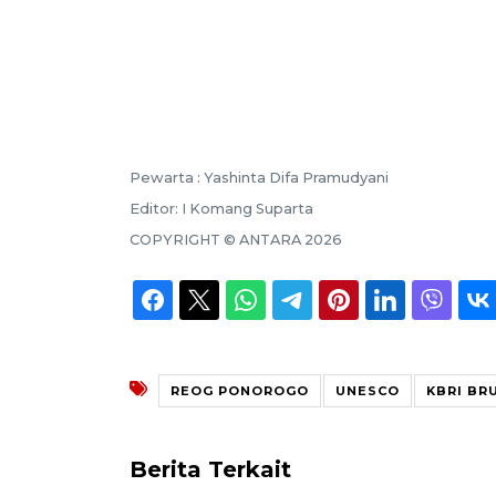
Pewarta :
Yashinta Difa Pramudyani
Editor:
I Komang Suparta
COPYRIGHT ©
ANTARA
2026
REOG PONOROGO
UNESCO
KBRI BR
Berita Terkait