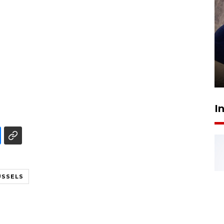
Sidang putusan terdakwa
pembunuhan Brigadir Nurhadi
10 March 2026 12:55 WIB
I
USSELS