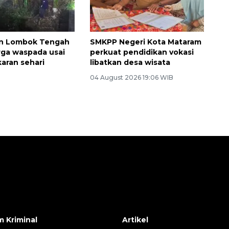
Waspadai penyakit saat
n Lombok Tengah
SMKPP Negeri Kota Mataram
musim kemarau
ga waspada usai
perkuat pendidikan vokasi
karan sehari
libatkan desa wisata
04 August 2026 19:06 WIB
 Kriminal
Artikel