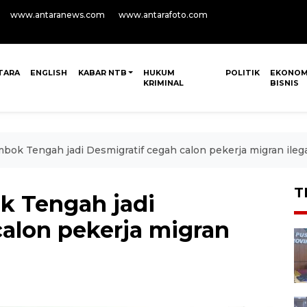
www.antaranews.com
www.antarafoto.com
TARA
ENGLISH
KABAR NTB
HUKUM
POLITIK
EKONOM
KRIMINAL
BISNIS
ok Tengah jadi Desmigratif cegah calon pekerja migran ileg
T
k Tengah jadi
calon pekerja migran