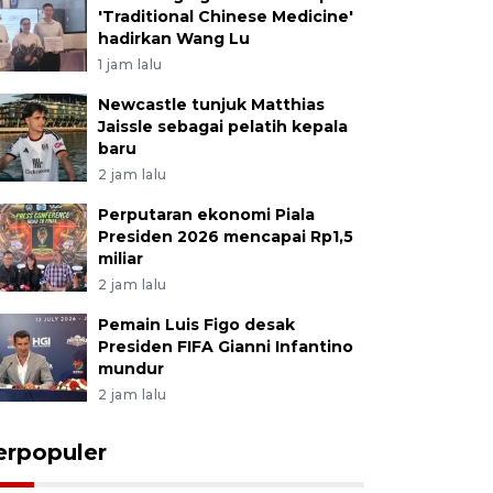
'Traditional Chinese Medicine'
hadirkan Wang Lu
1 jam lalu
Newcastle tunjuk Matthias
Jaissle sebagai pelatih kepala
baru
2 jam lalu
Perputaran ekonomi Piala
Presiden 2026 mencapai Rp1,5
miliar
2 jam lalu
Pemain Luis Figo desak
Presiden FIFA Gianni Infantino
mundur
2 jam lalu
erpopuler