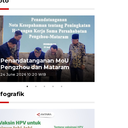
oto
Penandatanganan MoU
Penanda
Pengzhou dan Mataram
Pengzhou
24 June 2026 10:20 WIB
23 June 2026 
nfografik