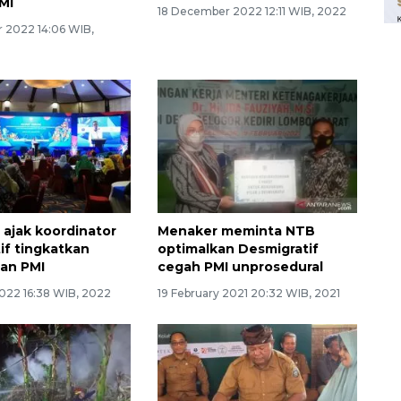
MI
18 December 2022 12:11 WIB, 2022
 2022 14:06 WIB,
ajak koordinator
Menaker meminta NTB
if tingkatkan
optimalkan Desmigratif
an PMI
cegah PMI unprosedural
022 16:38 WIB, 2022
19 February 2021 20:32 WIB, 2021