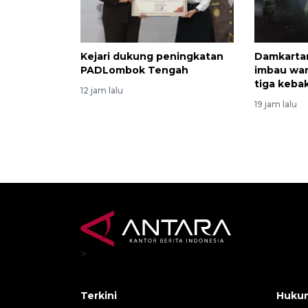
Kejari dukung peningkatan
Damkarta
PADLombok Tengah
imbau war
tiga keba
12 jam lalu
19 jam lalu
>
Terkini
Hukum