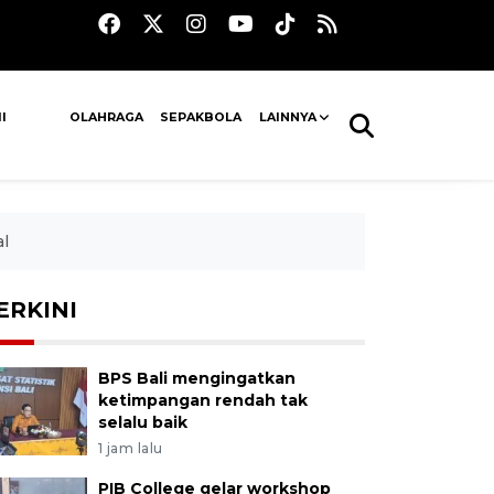
I
OLAHRAGA
SEPAKBOLA
LAINNYA
al
ERKINI
BPS Bali mengingatkan
ketimpangan rendah tak
selalu baik
1 jam lalu
PIB College gelar workshop