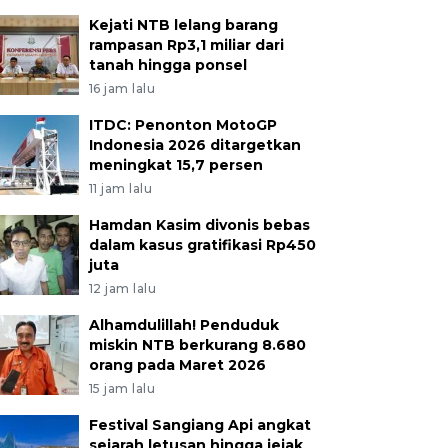
Kejati NTB lelang barang
rampasan Rp3,1 miliar dari
tanah hingga ponsel
16 jam lalu
ITDC: Penonton MotoGP
Indonesia 2026 ditargetkan
meningkat 15,7 persen
11 jam lalu
Hamdan Kasim divonis bebas
dalam kasus gratifikasi Rp450
juta
12 jam lalu
Alhamdulillah! Penduduk
miskin NTB berkurang 8.680
orang pada Maret 2026
15 jam lalu
Festival Sangiang Api angkat
sejarah letusan hingga jejak