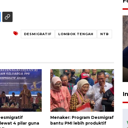
F
DESMIGRATIF
LOMBOK TENGAH
NTB
Sidang putusan terdakwa
pembunuhan Brigadir Nurhadi
10 March 2026 12:55 WIB
I
esmigratif
Menaker: Program Desmigraf
lewat 4 pilar guna
bantu PMI lebih produktif