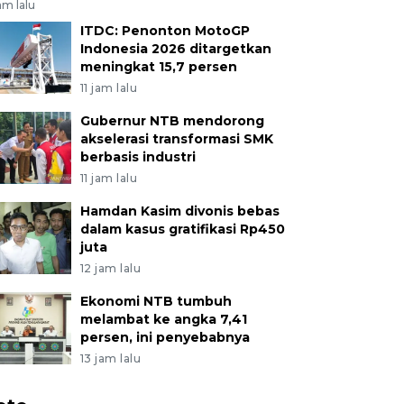
am lalu
ITDC: Penonton MotoGP
Indonesia 2026 ditargetkan
meningkat 15,7 persen
11 jam lalu
Gubernur NTB mendorong
akselerasi transformasi SMK
berbasis industri
11 jam lalu
Hamdan Kasim divonis bebas
dalam kasus gratifikasi Rp450
juta
12 jam lalu
Ekonomi NTB tumbuh
melambat ke angka 7,41
persen, ini penyebabnya
13 jam lalu