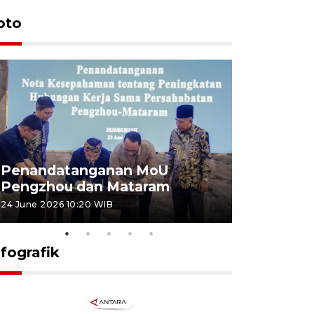
oto
Penandatanganan MoU
Penanda
Pengzhou dan Mataram
Pengzhou
24 June 2026 10:20 WIB
23 June 2026 
nfografik