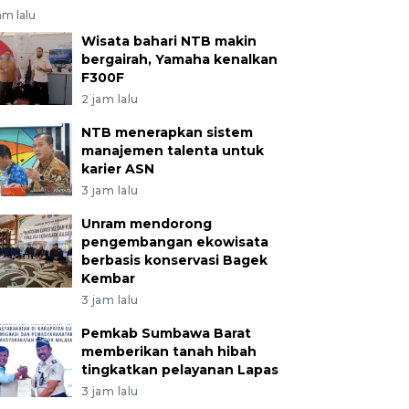
am lalu
Wisata bahari NTB makin
bergairah, Yamaha kenalkan
F300F
2 jam lalu
NTB menerapkan sistem
manajemen talenta untuk
karier ASN
3 jam lalu
Unram mendorong
pengembangan ekowisata
berbasis konservasi Bagek
Kembar
3 jam lalu
Pemkab Sumbawa Barat
memberikan tanah hibah
tingkatkan pelayanan Lapas
3 jam lalu