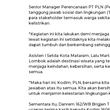
Senior Manager Perencanaan PT PLN (Per
tanggung jawab sosial dan lingkungan (
para stakeholder termasuk warga sekitar 
kelistrikan.
"Kegiatan ini kita lakukan demi menjaga
lewat kegiatan ini setidaknya kita mela
dapat tumbuh dan berkembang sehingga m
Asisten I Setda Kota Mataram, Lalu Ma
Lombok adalah destinasi wisata yang ter
menjaga keindahan, kebersihan, serta ke
semua.
"Maka hari ini, Kodim, PLN, bersama kita 
jawaban atas itu semua. Kita akan bersi
untuk menjamin kelestarian lingkungan k
Sementara itu, Danrem 162/WB Brigjen T
ucapan terima kasih kepada Kodim 1606