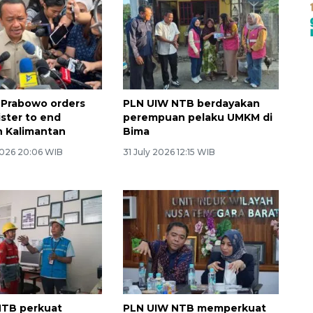
 Prabowo orders
PLN UIW NTB berdayakan
ster to end
perempuan pelaku UMKM di
n Kalimantan
Bima
026 20:06 WIB
31 July 2026 12:15 WIB
NTB perkuat
PLN UIW NTB memperkuat