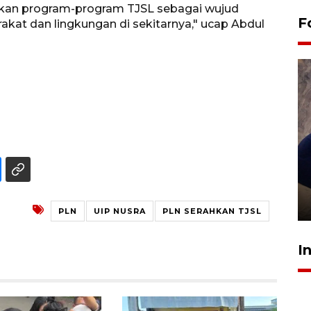
kan program-program TJSL sebagai wujud
F
kat dan lingkungan di sekitarnya," ucap Abdul
Sidang putusan terdakwa
pembunuhan Brigadir Nurhadi
10 March 2026 12:55 WIB
PLN
UIP NUSRA
PLN SERAHKAN TJSL
I