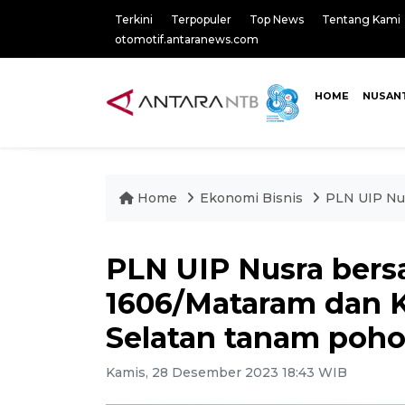
Terkini
Terpopuler
Top News
Tentang Kami
otomotif.antaranews.com
HOME
NUSAN
Home
Ekonomi Bisnis
PLN UIP Nu
PLN UIP Nusra ber
1606/Mataram dan 
Selatan tanam poho
Kamis, 28 Desember 2023 18:43 WIB