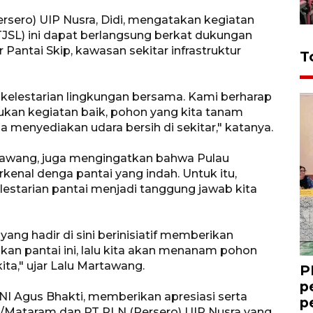
sero) UIP Nusra, Didi, mengatakan kegiatan
TJSL) ini dapat berlangsung berkat dukungan
Pantai Skip, kawasan sekitar infrastruktur
T
 kelestarian lingkungan bersama. Kami berharap
kukan kegiatan baik, pohon yang kita tanam
enyediakan udara bersih di sekitar," katanya.
rtawang, juga mengingatkan bahwa Pulau
kenal denga pantai yang indah. Untuk itu,
lestarian pantai menjadi tanggung jawab kita
yang hadir di sini berinisiatif memberikan
hkan pantai ini, lalu kita akan menanam pohon
ita," ujar Lalu Martawang.
P
p
NI Agus Bhakti, memberikan apresiasi serta
p
/Mataram dan PT PLN (Persero) UIP Nusra yang