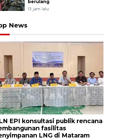
berulang
13 jam lalu
op News
LN EPI konsultasi publik rencana
embangunan fasilitas
enyimpanan LNG di Mataram