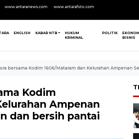
www.antaranews.com
www.antarafoto.com
TARA
ENGLISH
KABAR NTB
HUKUM
POLITIK
EKONOM
KRIMINAL
BISNIS
sra bersama Kodim 1606/Mataram dan Kelurahan Ampenan Sel
T
sama Kodim
Kelurahan Ampenan
n dan bersih pantai