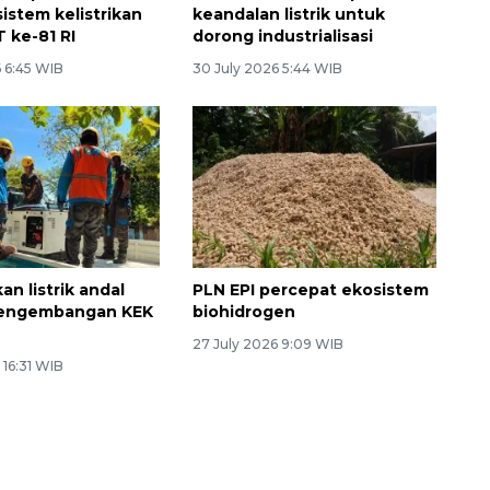
istem kelistrikan
keandalan listrik untuk
 ke-81 RI
dorong industrialisasi
6 6:45 WIB
30 July 2026 5:44 WIB
Vaksin HPV untuk siswa laki-
laki
an listrik andal
PLN EPI percepat ekosistem
engembangan KEK
biohidrogen
27 July 2026 9:09 WIB
 16:31 WIB