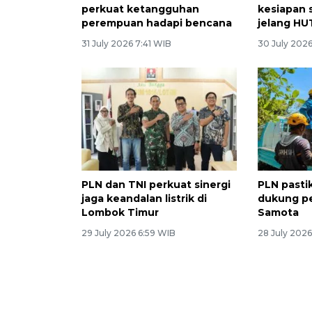
perkuat ketangguhan
kesiapan s
perempuan hadapi bencana
jelang HUT
31 July 2026 7:41 WIB
30 July 202
PLN dan TNI perkuat sinergi
PLN pastik
jaga keandalan listrik di
dukung p
Lombok Timur
Samota
29 July 2026 6:59 WIB
28 July 2026