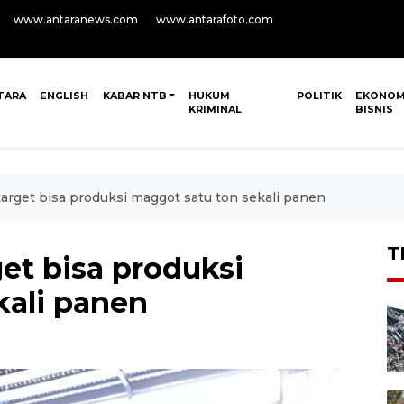
www.antaranews.com
www.antarafoto.com
TARA
ENGLISH
KABAR NTB
HUKUM
POLITIK
EKONOM
KRIMINAL
BISNIS
rget bisa produksi maggot satu ton sekali panen
T
et bisa produksi
kali panen