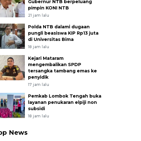
Gubernur NTB berpeluang
pimpin KONI NTB
21 jam lalu
Polda NTB dalami dugaan
pungli beasiswa KIP Rp13 juta
di Universitas Bima
18 jam lalu
Kejari Mataram
mengembalikan SPDP
tersangka tambang emas ke
penyidik
17 jam lalu
Pemkab Lombok Tengah buka
layanan penukaran elpiji non
subsidi
18 jam lalu
op News