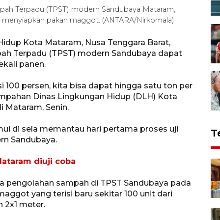
mpah Terpadu (TPST) modern Sandubaya Mataram,
24), menyiapkan pakan maggot. (ANTARA/Nirkomala)
idup Kota Mataram, Nusa Tenggara Barat,
ah Terpadu (TPST) modern Sandubaya dapat
ekali panen.
i 100 persen, kita bisa dapat hingga satu ton per
sampahan Dinas Lingkungan Hidup (DLH) Kota
di Mataram, Senin.
mui di sela memantau hari pertama proses uji
T
rn Sandubaya.
taram diuji coba
oba pengolahan sampah di TPST Sandubaya pada
aggot yang terisi baru sekitar 100 unit dari
n 2x1 meter.