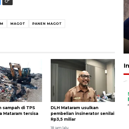
AM
MAGOT
PANEN MAGOT
Sidang putusan terdakwa
pembunuhan Brigadir Nurhadi
10 March 2026 12:55 WIB
I
 sampah di TPS
DLH Mataram usulkan
 Mataram tersisa
pembelian insinerator senilai
Rp3,5 miliar
18 jam lalu