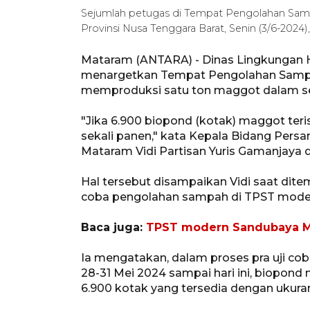
Sejumlah petugas di Tempat Pengolahan Sa
Provinsi Nusa Tenggara Barat, Senin (3/6-20
Mataram (ANTARA) - Dinas Lingkungan H
menargetkan Tempat Pengolahan Samp
memproduksi satu ton maggot dalam s
"Jika 6.900 biopond (kotak) maggot teris
sekali panen," kata Kepala Bidang Per
Mataram Vidi Partisan Yuris Gamanjaya 
Hal tersebut disampaikan Vidi saat dite
coba pengolahan sampah di TPST mode
Baca juga:
TPST modern Sandubaya Ma
Ia mengatakan, dalam proses pra uji c
28-31 Mei 2024 sampai hari ini, biopond m
6.900 kotak yang tersedia dengan ukura