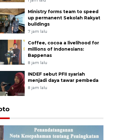
1 jam lalu
Ministry forms team to speed
up permanent Sekolah Rakyat
buildings
7 jam lalu
Coffee, cocoa a livelihood for
millions of Indonesians:
Bappenas
8 jam lalu
INDEF sebut PFII syariah
menjadi daya tawar pembeda
8 jam lalu
oto