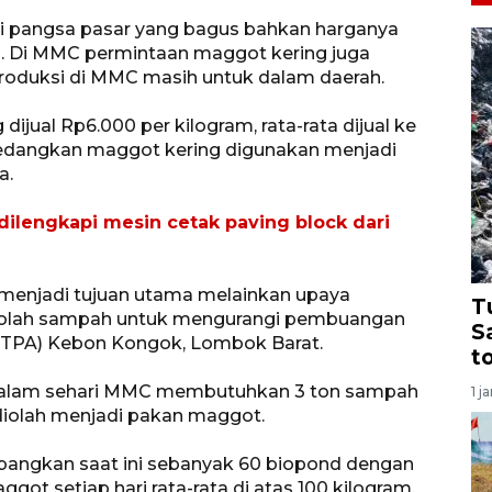
ki pangsa pasar yang bagus bahkan harganya
. Di MMC permintaan maggot kering juga
 produksi di MMC masih untuk dalam daerah.
jual Rp6.000 per kilogram, rata-rata dijual ke
 Sedangkan maggot kering digunakan menjadi
a.
dilengkapi mesin cetak paving block dari
menjadi tujuan utama melainkan upaya
T
olah sampah untuk mengurangi pembuangan
S
TPA) Kebon Kongok, Lombok Barat.
t
o, dalam sehari MMC membutuhkan 3 ton sampah
1 j
diolah menjadi pakan maggot.
angkan saat ini sebanyak 60 biopond dengan
got setiap hari rata-rata di atas 100 kilogram.