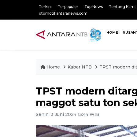
Terkini
Terpopuler
Top News
Tentang Kami
otomotif.antaranews.com
HOME
NUSAN
Home
Kabar NTB
TPST modern dita
TPST modern ditarg
maggot satu ton se
Senin, 3 Juni 2024 15:44 WIB