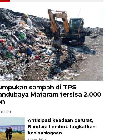
umpukan sampah di TPS
andubaya Mataram tersisa 2.000
on
am lalu
Antisipasi keadaan darurat,
Bandara Lombok tingkatkan
kesiapsiagaan