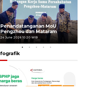
Penandatanganan MoU
Penanda
Pengzhou dan Mataram
Pengzhou
24 June 2026 10:20 WIB
23 June 2026 
nfografik