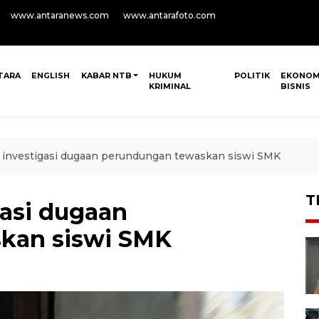
www.antaranews.com
www.antarafoto.com
TARA
ENGLISH
KABAR NTB
HUKUM
POLITIK
EKONOM
KRIMINAL
BISNIS
investigasi dugaan perundungan tewaskan siswi SMK
T
asi dugaan
kan siswi SMK