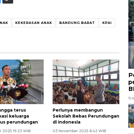
ANAK
KEKERASAN ANAK
BANDUNG BARAT
KPAI
P
p
B
11 
ngga terus
Perlunya membangun
asi keluarga
Sekolah Bebas Perundungan
sus perundungan
di Indonesia
 2025 19:23 WIB
03 November 2025 8:42 WIB