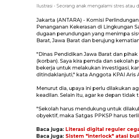
Ilustrasi - Seorang anak mengalami stres atau
Jakarta (ANTARA) - Komisi Perlindunga
Penanganan Kekerasan di Lingkungan S
dugaan perundungan yang menimpa siswi
Barat, Jawa Barat dan berujung kematian
"Dinas Pendidikan Jawa Barat dan pihak 
(korban). Saya kira pemda dan sekolah 
bekerja untuk melakukan investigasi, ka
ditindaklanjuti," kata Anggota KPAI Aris 
Menurut dia, upaya ini perlu dilakukan
keadilan. Selain itu, agar ke depan tidak
"Sekolah harus mendukung untuk dilak
obyektif, maka Satgas PPKSP harus terlib
Baca juga:
Literasi digital reguler c
Baca juga:
Sistem "interlock" atasi bul