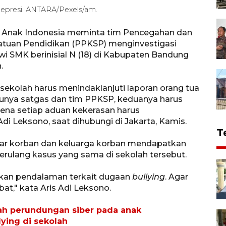
 depresi. ANTARA/Pexels/am.
n Anak Indonesia meminta tim Pencegahan dan
atuan Pendidikan (PPKSP) menginvestigasi
 SMK berinisial N (18) di Kabupaten Bandung
.
sekolah harus menindaklanjuti laporan orang tua
punya satgas dan tim PPKSP, keduanya harus
rena setiap aduan kekerasan harus
Adi Leksono, saat dihubungi di Jakarta, Kamis.
T
 agar korban dan keluarga korban mendapatkan
 terulang kasus yang sama di sekolah tersebut.
ukan pendalaman terkait dugaan
bullying
. Agar
at," kata Aris Adi Leksono.
egah perundungan siber pada anak
lying di sekolah