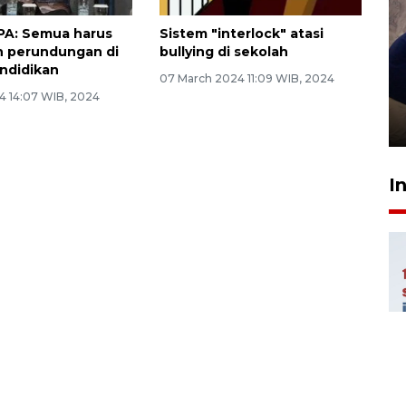
A: Semua harus
Sistem "interlock" atasi
h perundungan di
bullying di sekolah
ndidikan
Sidang putusan terdakwa
07 March 2024 11:09 WIB, 2024
pembunuhan Brigadir Nurhadi
24 14:07 WIB, 2024
10 March 2026 12:55 WIB
I