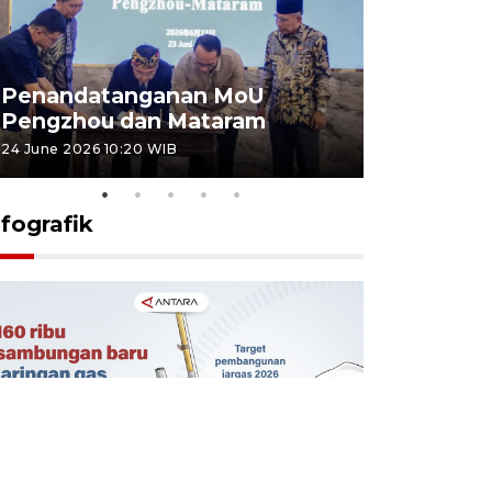
Penandatanganan MoU
Penanda
Pengzhou dan Mataram
Pengzhou
24 June 2026 10:20 WIB
23 June 2026 
nfografik