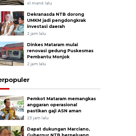
41 menit lalu
Dekranasda NTB dorong
UMKM jadi pengdongkrak
investasi daerah
2 jam lalu
Dinkes Mataram mulai
renovasi gedung Puskesmas
Pembantu Monjok
2 jam lalu
erpopuler
Pemkot Mataram memangkas
anggaran operasional
pastikan gaji ASN aman
23 jam lalu
Dapat dukungan Marciano,
Gubernur NTB berpeluang