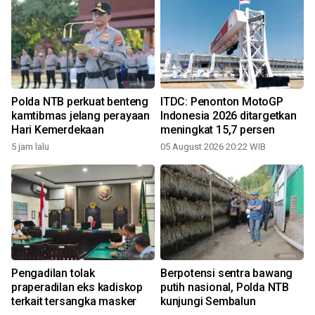
Polda NTB perkuat benteng
ITDC: Penonton MotoGP
kamtibmas jelang perayaan
Indonesia 2026 ditargetkan
Hari Kemerdekaan
meningkat 15,7 persen
5 jam lalu
05 August 2026 20:22 WIB
3
Pengadilan tolak
Berpotensi sentra bawang
praperadilan eks kadiskop
putih nasional, Polda NTB
terkait tersangka masker
kunjungi Sembalun