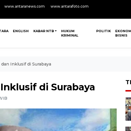
www.antaranews.com
www.antarafoto.com
TARA
ENGLISH
KABAR NTB
HUKUM
POLITIK
EKONOM
KRIMINAL
BISNIS
an Inklusif di Surabaya
T
nklusif di Surabaya
 WIB