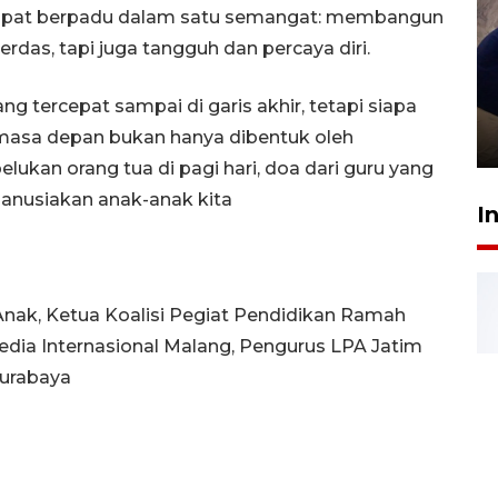
 dapat berpadu dalam satu semangat: membangun
rdas, tapi juga tangguh dan percaya diri.
Sidang putusan terdakwa
ng tercepat sampai di garis akhir, tetapi siapa
pembunuhan Brigadir Nurhadi
 masa depan bukan hanya dibentuk oleh
10 March 2026 12:55 WIB
elukan orang tua di pagi hari, doa dari guru yang
anusiakan anak-anak kita
I
 Anak, Ketua Koalisi Pegiat Pendidikan Ramah
edia Internasional Malang, Pengurus LPA Jatim
Surabaya