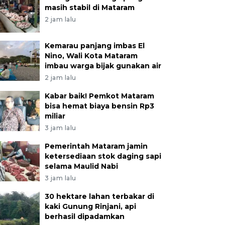
masih stabil di Mataram
2 jam lalu
Kemarau panjang imbas El
Nino, Wali Kota Mataram
imbau warga bijak gunakan air
2 jam lalu
Kabar baik! Pemkot Mataram
bisa hemat biaya bensin Rp3
miliar
3 jam lalu
Pemerintah Mataram jamin
ketersediaan stok daging sapi
selama Maulid Nabi
3 jam lalu
30 hektare lahan terbakar di
kaki Gunung Rinjani, api
berhasil dipadamkan