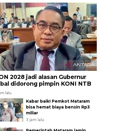
ON 2028 jadi alasan Gubernur
qbal didorong pimpin KONI NTB
am lalu
Kabar baik! Pemkot Mataram
bisa hemat biaya bensin Rp3
miliar
3 jam lalu
Pemerintah Mataram jamin