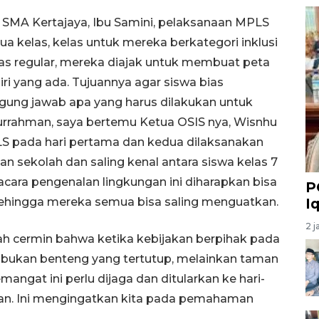
SMA Kertajaya, Ibu Samini, pelaksanaan MPLS
 kelas, kelas untuk mereka berkategori inklusi
las regular, mereka diajak untuk membuat peta
i yang ada. Tujuannya agar siswa bias
ung jawab apa yang harus dilakukan untuk
rrahman, saya bertemu Ketua OSIS nya, Wisnhu
LS pada hari pertama dan kedua dilaksanakan
 sekolah dan saling kenal antara siswa kelas 7
cara pengenalan lingkungan ini diharapkan bisa
P
ehingga mereka semua bisa saling menguatkan.
I
2 j
lah cermin bahwa ketika kebijakan berpihak pada
 bukan benteng yang tertutup, melainkan taman
ngat ini perlu dijaga dan ditularkan ke hari-
kan. Ini mengingatkan kita pada pemahaman