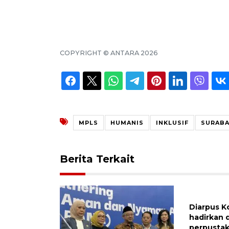
COPYRIGHT ©
ANTARA
2026
MPLS
HUMANIS
INKLUSIF
SURABA
Berita Terkait
Diarpus K
hadirkan 
perpustak