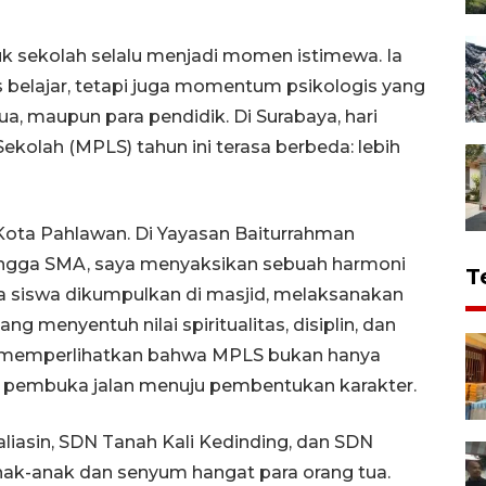
k sekolah selalu menjadi momen istimewa. Ia
 belajar, tetapi juga momentum psikologis yang
ua, maupun para pendidik. Di Surabaya, hari
olah (MPLS) tahun ini terasa berbeda: lebih
 Kota Pahlawan. Di Yayasan Baiturrahman
ingga SMA, saya menyaksikan sebuah harmoni
T
ra siswa dikumpulkan di masjid, melaksanakan
ng menyentuh nilai spiritualitas, disiplin, dan
ni memperlihatkan bahwa MPLS bukan hanya
uga pembuka jalan menuju pembentukan karakter.
aliasin, SDN Tanah Kali Kedinding, dan SDN
nak-anak dan senyum hangat para orang tua.