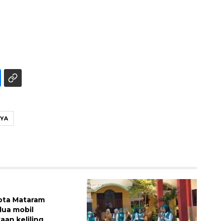
YA
160 ribu sambungan baru
jaringan gas 2026
ota Mataram
dua mobil
aan keliling