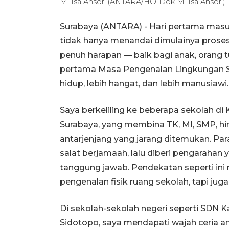
M. Isa Ansori (ANTARA/HO-Dok M. Isa Ansori)
Surabaya (ANTARA) - Hari pertama masu
tidak hanya menandai dimulainya proses
penuh harapan — baik bagi anak, orang t
pertama Masa Pengenalan Lingkungan Sek
hidup, lebih hangat, dan lebih manusiawi.
Saya berkeliling ke beberapa sekolah di
Surabaya, yang membina TK, MI, SMP, h
antarjenjang yang jarang ditemukan. Pa
salat berjamaah, lalu diberi pengarahan ya
tanggung jawab. Pendekatan seperti i
pengenalan fisik ruang sekolah, tapi j
Di sekolah-sekolah negeri seperti SDN K
Sidotopo, saya mendapati wajah ceria a