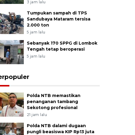
3 jam lalu
Tumpukan sampah di TPS
Sandubaya Mataram tersisa
2.000 ton
5 jam lalu
Sebanyak 170 SPPG di Lombok
Tengah tetap beroperasi
5 jam lalu
erpopuler
Polda NTB memastikan
penanganan tambang
Sekotong profesional
21 jam lalu
Polda NTB dalami dugaan
pungli beasiswa KIP Rp13 juta