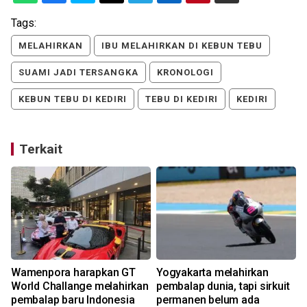
Tags:
MELAHIRKAN
IBU MELAHIRKAN DI KEBUN TEBU
SUAMI JADI TERSANGKA
KRONOLOGI
KEBUN TEBU DI KEDIRI
TEBU DI KEDIRI
KEDIRI
Terkait
Wamenpora harapkan GT
Yogyakarta melahirkan
n
World Challange melahirkan
pembalap dunia, tapi sirkuit
pembalap baru Indonesia
permanen belum ada