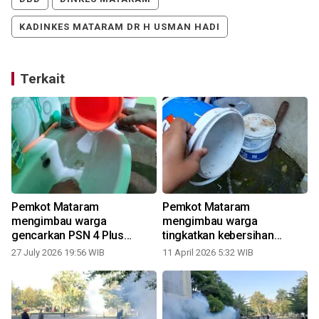
KADINKES MATARAM DR H USMAN HADI
Terkait
Pemkot Mataram
Pemkot Mataram
mengimbau warga
mengimbau warga
gencarkan PSN 4 Plus
tingkatkan kebersihan
antisipasi DBD
antisipasi DBD
27 July 2026 19:56 WIB
11 April 2026 5:32 WIB