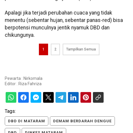
Apalagi jika terjadi perubahan cuaca yang tidak
menentu (sebentar hujan, sebentar panas-red) bisa
berpotensi munculnya jentik nyamuk DBD dan
chikungunya.
1
2
Tampilkan Semua
Pewarta : Nirkomala
Editor :
Riza Fahriza
Tags:
DBD DI MATARAM
DEMAM BERDARAH DENGUE
DBD
DINKES MATARAM