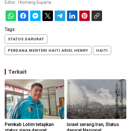
Editor :
I Komang Suparta
Tags:
STATUS DARURAT
PERDANA MENTERI HAITI ARIEL HENRY
HAITI
Terkait
Pemkab Lotim tetapkan
Israel serang Iran, Status
status siaga darurat
darurat Nasional