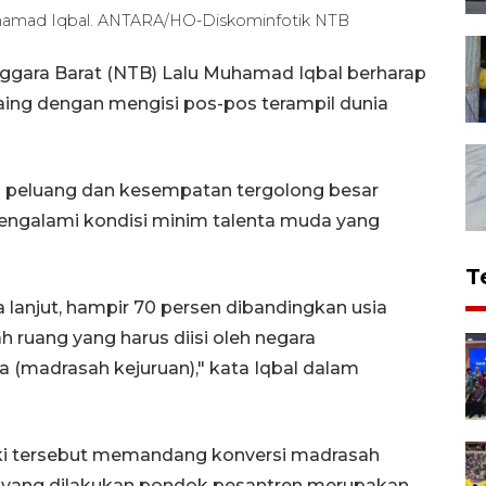
uhamad Iqbal. ANTARA/HO-Diskominfotik NTB
gara Barat (NTB) Lalu Muhamad Iqbal berharap
ing dengan mengisi pos-pos terampil dunia
i peluang dan kesempatan tergolong besar
mengalami kondisi minim talenta muda yang
T
a lanjut, hampir 70 persen dibandingkan usia
ah ruang yang harus diisi oleh negara
 (madrasah kejuruan)," kata Iqbal dalam
rki tersebut memandang konversi madrasah
an yang dilakukan pondok pesantren merupakan