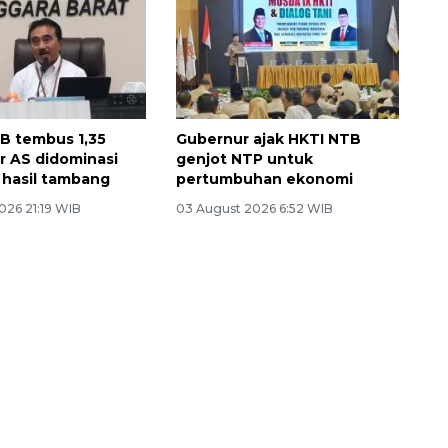
B tembus 1,35
Gubernur ajak HKTI NTB
ar AS didominasi
genjot NTP untuk
 hasil tambang
pertumbuhan ekonomi
026 21:19 WIB
03 August 2026 6:52 WIB
Layanan haji Indonesia
semakin memuaskan