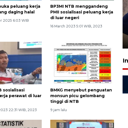
uka peluang kerja
BP3MI NTB menggandeng
ng daging halal
PMII sosialisasi peluang kerja
di luar negeri
r 2025 6:03 WIB
Sidang putusan terdakwa
16 March 2023 5:01 WIB, 2023
pembunuhan Brigadir Nurhadi
10 March 2026 12:55 WIB
I
 sosialisasi
BMKG menyebut penguatan
rja perawat di luar
monsun picu gelombang
tinggi di NTB
2023 22:31 WIB, 2023
9 jam lalu