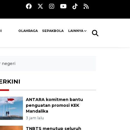
I
OLAHRAGA
SEPAKBOLA
LAINNYA
r negeri
ERKINI
ANTARA komitmen bantu
penguatan promosi KEK
Mandalika
3 jam lalu
TNBTS menutup seluruh