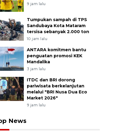
9 jam lalu
Tumpukan sampah di TPS
Sandubaya Kota Mataram
tersisa sebanyak 2.000 ton
10 jam lalu
ANTARA komitmen bantu
penguatan promosi KEK
Mandalika
3 jam lalu
ITDC dan BRI dorong
pariwisata berkelanjutan
melalui "BRI Nusa Dua Eco
Market 2026"
9 jam lalu
op News