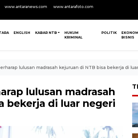
www.antaranews.com
www.antarafoto.com
TARA
ENGLISH
KABAR NTB
HUKUM
POLITIK
EKONOM
KRIMINAL
BISNIS
erharap lulusan madrasah kejuruan di NTB bisa bekerja di lua
T
harap lulusan madrasah
 bekerja di luar negeri