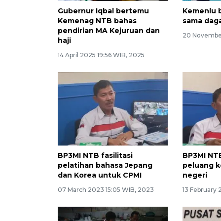
Gubernur Iqbal bertemu
Kemenlu b
Kemenag NTB bahas
sama daga
pendirian MA Kejuruan dan
20 Novembe
haji
14 April 2025 19:56 WIB, 2025
BP3MI NTB fasilitasi
BP3MI NTB
pelatihan bahasa Jepang
peluang ke
dan Korea untuk CPMI
negeri
07 March 2023 15:05 WIB, 2023
13 February 