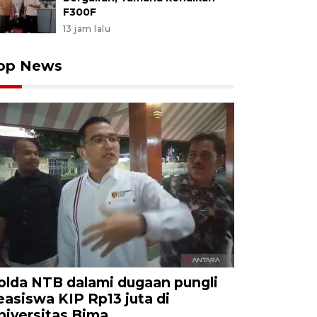
F300F
13 jam lalu
op News
olda NTB dalami dugaan pungli
easiswa KIP Rp13 juta di
niversitas Bima