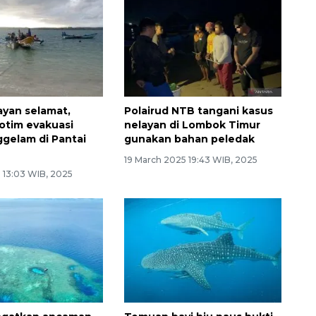
Ekonomi triwulan II-2026
tumbuh 5,29 persen
ayan selamat,
Polairud NTB tangani kasus
Lotim evakuasi
nelayan di Lombok Timur
ggelam di Pantai
gunakan bahan peledak
19 March 2025 19:43 WIB, 2025
 13:03 WIB, 2025