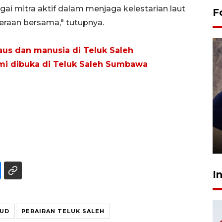
gai mitra aktif dalam menjaga kelestarian laut
F
eraan bersama," tutupnya.
aus dan manusia di Teluk Saleh
smi dibuka di Teluk Saleh Sumbawa
Sidang putusan terdakwa
pembunuhan Brigadir Nurhadi
10 March 2026 12:55 WIB
I
RUD
PERAIRAN TELUK SALEH