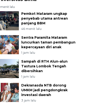
menit lalu
Pemkot Mataram ungkap
penyebab utama antrean
panjang BBM
46 menit lalu
Sentra Paramita Mataram
luncurkan taman pembangun
kepercayaan diri anak
1 jam lalu
Sampah di RTH Alun-alun
Tastura Lombok Tengah
dibersihkan
1 jam lalu
Dekranasda NTB dorong
UMKM jadi pengdongkrak
investasi daerah
3 jam lalu