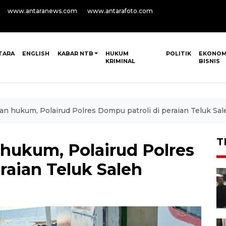
www.antaranews.com
www.antarafoto.com
TARA
ENGLISH
KABAR NTB
HUKUM
POLITIK
EKONOM
KRIMINAL
BISNIS
n hukum, Polairud Polres Dompu patroli di peraian Teluk Sal
T
hukum, Polairud Polres
raian Teluk Saleh