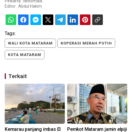
Pewarta : Nirkomala
Editor :
Abdul Hakim
Tags:
WALI KOTA MATARAM
KOPERASI MERAH PUTIH
KOTA MATARAM
Terkait
Kemarau panjang imbas El
Pemkot Mataram jamin elpiji