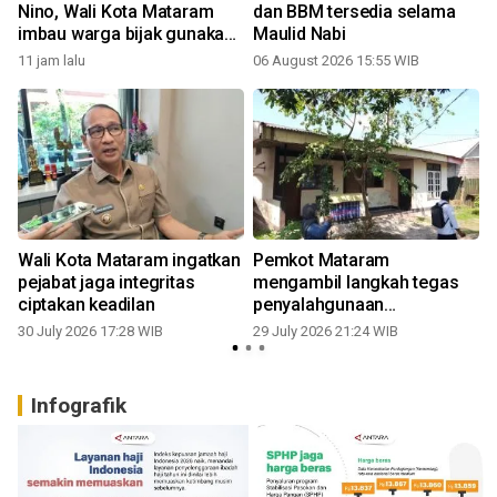
Nino, Wali Kota Mataram
dan BBM tersedia selama
imbau warga bijak gunakan
Maulid Nabi
air
11 jam lalu
06 August 2026 15:55 WIB
2
Wali Kota Mataram ingatkan
Pemkot Mataram
pejabat jaga integritas
mengambil langkah tegas
ciptakan keadilan
penyalahgunaan
pemanfaatan aset
30 July 2026 17:28 WIB
29 July 2026 21:24 WIB
2
Infografik