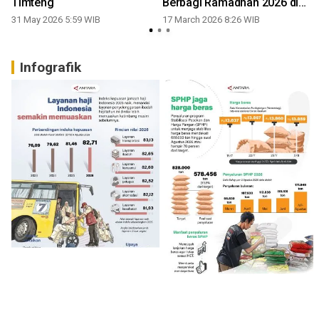
Timteng
Berbagi Ramadhan 2026 di
Badas
31 May 2026 5:59 WIB
17 March 2026 8:26 WIB
Infografik