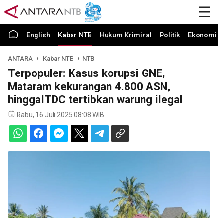
English
Kabar NTB
Hukum Kriminal
Politik
Ekonomi 
ANTARA
Kabar NTB
NTB
Terpopuler: Kasus korupsi GNE,
Mataram kekurangan 4.800 ASN,
hinggaITDC tertibkan warung ilegal
Rabu, 16 Juli 2025 08:08 WIB