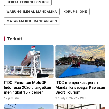
BERITA TERKINI LOMBOK
WARUNG ILEGAL MANDALIKA
KORUPSI GNE
MATARAM KEKURANGAN ASN
Terkait
ITDC: Penonton MotoGP
ITDC memperkuat peran
Indonesia 2026 ditargetkan
Mandalika sebagai Kawasan
meningkat 15,7 persen
Sport Tourism
1
17 jam lalu
27 July 2026 7:19 WIB