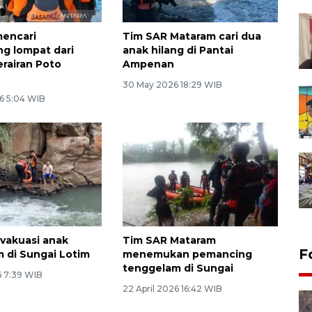
mencari
Tim SAR Mataram cari dua
g lompat dari
anak hilang di Pantai
erairan Poto
Ampenan
30 May 2026 18:29 WIB
6 5:04 WIB
vakuasi anak
Tim SAR Mataram
F
 di Sungai Lotim
menemukan pemancing
tenggelam di Sungai
6 7:39 WIB
22 April 2026 16:42 WIB