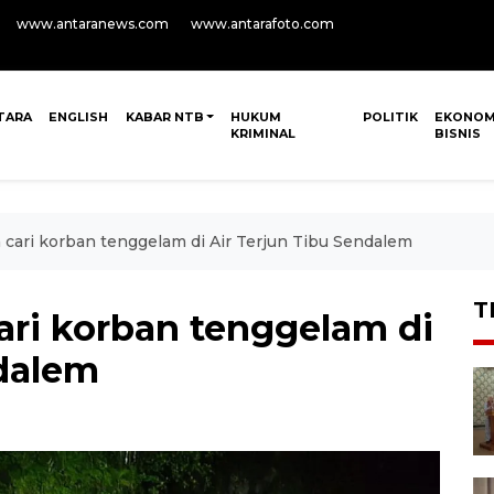
www.antaranews.com
www.antarafoto.com
TARA
ENGLISH
KABAR NTB
HUKUM
POLITIK
EKONOM
KRIMINAL
BISNIS
cari korban tenggelam di Air Terjun Tibu Sendalem
T
ri korban tenggelam di
ndalem