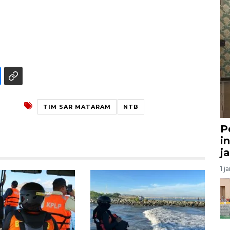
TIM SAR MATARAM
NTB
P
i
j
1 j