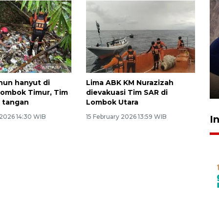
Sidang putusan terdakwa
pembunuhan Brigadir Nurhadi
hun hanyut di
Lima ABK KM Nurazizah
10 March 2026 12:55 WIB
Lombok Timur, Tim
dievakuasi Tim SAR di
 tangan
Lombok Utara
 2026 14:30 WIB
15 February 2026 13:59 WIB
I