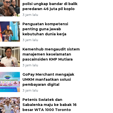
polisi ungkap bandar di balik
peredaran 46 juta pil koplo
3 jam lalu
Penguatan kompetensi
penting guna jawab
kebutuhan dunia kerja
3 jam lalu
Kemenhub mengaudit sistem
manajemen keselamatan
pascainsiden KMP Mutiara
3 jam lalu
GoPay Merchant mengajak
UMKM manfaatkan solusi
pembayaran digital
3 jam lalu
Petenis Swiatek dan
Sabalenka maju ke babak 16
besar WTA 1000 Toronto