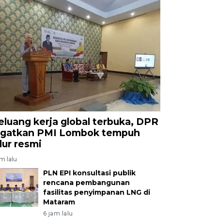
eluang kerja global terbuka, DPR
ngatkan PMI Lombok tempuh
alur resmi
am lalu
PLN EPI konsultasi publik
rencana pembangunan
fasilitas penyimpanan LNG di
Mataram
6 jam lalu