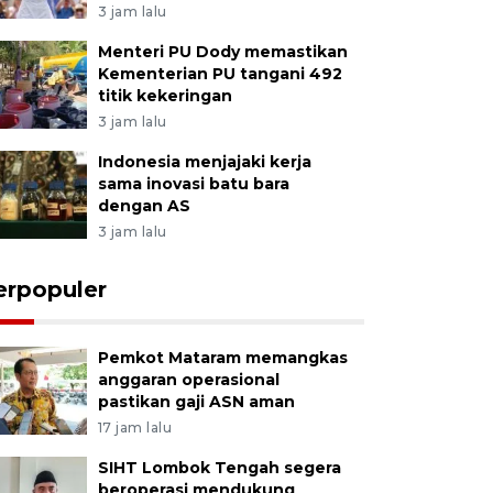
3 jam lalu
Menteri PU Dody memastikan
Kementerian PU tangani 492
titik kekeringan
3 jam lalu
Indonesia menjajaki kerja
sama inovasi batu bara
dengan AS
3 jam lalu
erpopuler
Pemkot Mataram memangkas
anggaran operasional
pastikan gaji ASN aman
17 jam lalu
SIHT Lombok Tengah segera
beroperasi mendukung