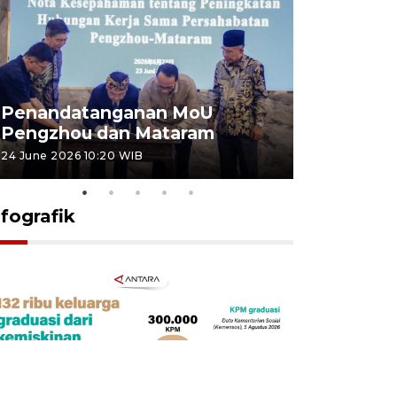
Penandatanganan MoU
Penanda
Pengzhou dan Mataram
Pengzhou
24 June 2026 10:20 WIB
23 June 2026 
nfografik