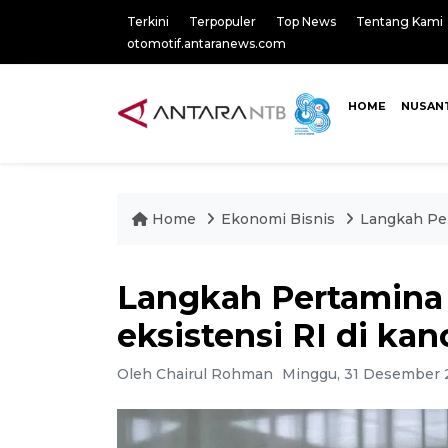
Terkini
Terpopuler
Top News
Tentang Kami
otomotif.antaranews.com
HOME
NUSAN
Home
Ekonomi Bisnis
Langkah Per
Langkah Pertamina
eksistensi RI di kan
Oleh Chairul Rohman
Minggu, 31 Desember 