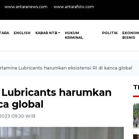
www.antaranews.com
www.antarafoto.com
TARA
ENGLISH
KABAR NTB
HUKUM
POLITIK
EKONOM
KRIMINAL
BISNIS
tamina Lubricants harumkan eksistensi RI di kanca global
T
 Lubricants harumkan
ca global
2023 09:30 WIB