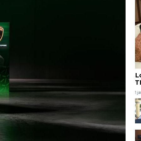
L
T
1 j