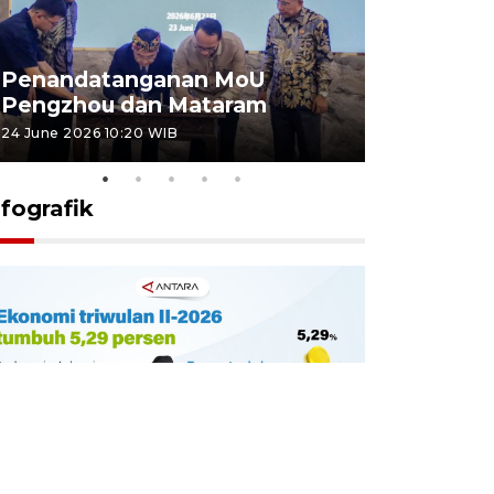
Penandatanganan MoU
Penanda
Pengzhou dan Mataram
Pengzhou
24 June 2026 10:20 WIB
23 June 2026 
nfografik