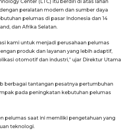
ology Center (LTC) itu berdiri di atas lahan
pi dengan peralatan modern dan sumber daya
butuhan pelumas di pasar Indonesia dan 14
and, dan Afrika Selatan.
asi kami untuk menjadi perusahaan pelumas
engan produk dan layanan yang lebih adaptif,
likasi otomotif dan industri,” ujar Direktur Utama
awab berbagai tantangan pesatnya pertumbuhan
dampak pada peningkatan kebutuhan pelumas
Memberantas kejahatan
n pelumas saat ini memiliki pengetahuan yang
jalanan Jakarta
uan teknologi.