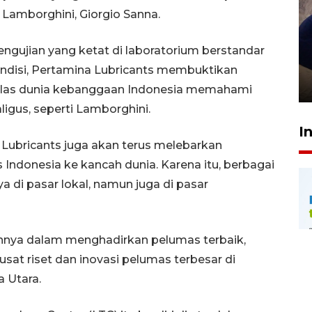
 Lamborghini, Giorgio Sanna.
Sidang putusan terdakwa
ngujian yang ketat di laboratorium berstandar
pembunuhan Brigadir Nurhadi
kondisi, Pertamina Lubricants membuktikan
10 March 2026 12:55 WIB
kelas dunia kebanggaan Indonesia memahami
ligus, seperti Lamborghini.
I
a Lubricants juga akan terus melebarkan
ndonesia ke kancah dunia. Karena itu, berbagai
 di pasar lokal, namun juga di pasar
nya dalam menghadirkan pelumas terbaik,
at riset dan inovasi pelumas terbesar di
a Utara.