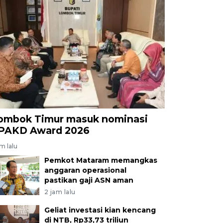
ombok Timur masuk nominasi
PAKD Award 2026
am lalu
Pemkot Mataram memangkas
anggaran operasional
pastikan gaji ASN aman
2 jam lalu
Geliat investasi kian kencang
di NTB, Rp33,73 triliun