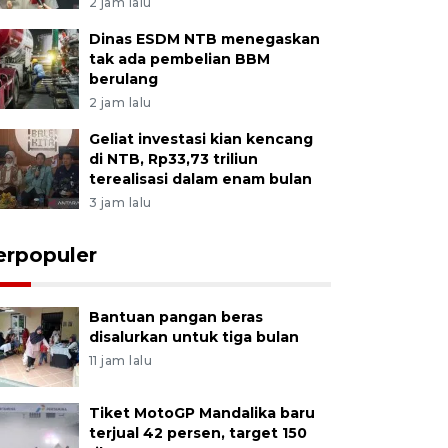
2 jam lalu
Dinas ESDM NTB menegaskan
tak ada pembelian BBM
berulang
2 jam lalu
Geliat investasi kian kencang
di NTB, Rp33,73 triliun
terealisasi dalam enam bulan
3 jam lalu
erpopuler
Bantuan pangan beras
disalurkan untuk tiga bulan
11 jam lalu
Tiket MotoGP Mandalika baru
terjual 42 persen, target 150