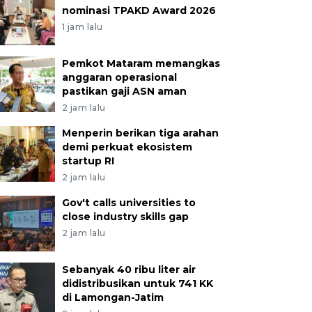
nominasi TPAKD Award 2026
1 jam lalu
Pemkot Mataram memangkas
anggaran operasional
pastikan gaji ASN aman
2 jam lalu
Menperin berikan tiga arahan
demi perkuat ekosistem
startup RI
2 jam lalu
Gov't calls universities to
close industry skills gap
2 jam lalu
Sebanyak 40 ribu liter air
didistribusikan untuk 741 KK
di Lamongan-Jatim