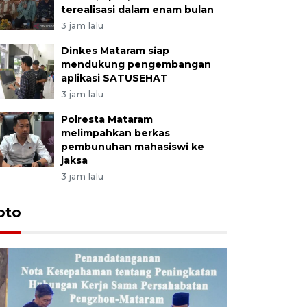
terealisasi dalam enam bulan
3 jam lalu
Dinkes Mataram siap
mendukung pengembangan
aplikasi SATUSEHAT
3 jam lalu
Polresta Mataram
melimpahkan berkas
pembunuhan mahasiswi ke
jaksa
3 jam lalu
oto