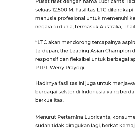
Pusat riset dengan nama Lubricants Techn
seluas 12.500 M. Fasilitas LTC dilengka
manusia profesional untuk memenuhi ke
negara di dunia, termasuk Australia, Thail
“LTC akan mendorong tercapainya aspir
terdepan; the Leading Asian Champion d
responsif dan fleksibel untuk berbagai ap
PTPL Werry Prayogi.
Hadirnya fasilitas ini juga untuk menj
berbagai sektor di Indonesia yang ber
berkualitas.
Menurut Pertamina Lubricants, konsume
sudah tidak diragukan lagi, berkat kemaj