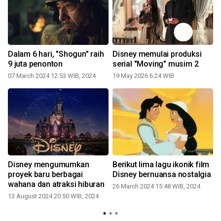
Dalam 6 hari, "Shogun" raih
Disney memulai produksi
9 juta penonton
serial "Moving" musim 2
07 March 2024 12:53 WIB, 2024
19 May 2026 6:24 WIB
Disney mengumumkan
Berikut lima lagu ikonik film
proyek baru berbagai
Disney bernuansa nostalgia
wahana dan atraksi hiburan
26 March 2024 15:48 WIB, 2024
13 August 2024 20:50 WIB, 2024
1