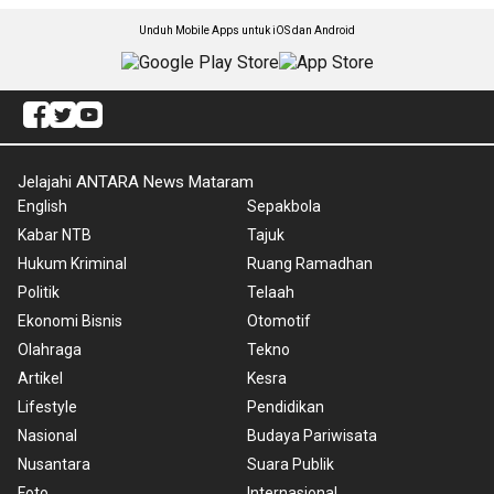
Unduh Mobile Apps untuk iOS dan Android
Jelajahi ANTARA News Mataram
English
Sepakbola
Kabar NTB
Tajuk
Hukum Kriminal
Ruang Ramadhan
Politik
Telaah
Ekonomi Bisnis
Otomotif
Olahraga
Tekno
Artikel
Kesra
Lifestyle
Pendidikan
Nasional
Budaya Pariwisata
Nusantara
Suara Publik
Foto
Internasional