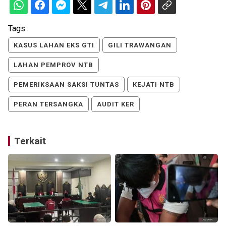
Tags:
KASUS LAHAN EKS GTI
GILI TRAWANGAN
LAHAN PEMPROV NTB
PEMERIKSAAN SAKSI TUNTAS
KEJATI NTB
PERAN TERSANGKA
AUDIT KER
Terkait