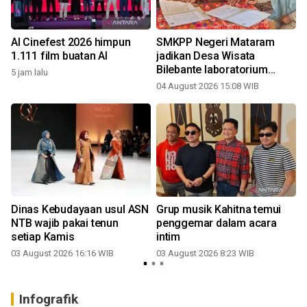
AI Cinefest 2026 himpun
SMKPP Negeri Mataram
6
1.111 film buatan AI
jadikan Desa Wisata
Bilebante laboratorium
5 jam lalu
pertanian modern
04 August 2026 15:08 WIB
Dinas Kebudayaan usul ASN
Grup musik Kahitna temui
NTB wajib pakai tenun
penggemar dalam acara
setiap Kamis
intim
03 August 2026 16:16 WIB
03 August 2026 8:23 WIB
Infografik