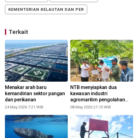
KEMENTERIAN KELAUTAN DAN PER
Terkait
Menakar arah baru
NTB menyiapkan dua
kemandirian sektor pangan
kawasan industri
dan perikanan
agromaritim pengolahan
udang
24 May 2026 7:21 WIB
08 May 2026 21:10 WIB