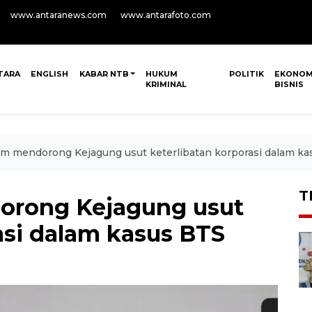
www.antaranews.com
www.antarafoto.com
TARA
ENGLISH
KABAR NTB
HUKUM
POLITIK
EKONOM
KRIMINAL
BISNIS
m mendorong Kejagung usut keterlibatan korporasi dalam ka
T
rong Kejagung usut
asi dalam kasus BTS