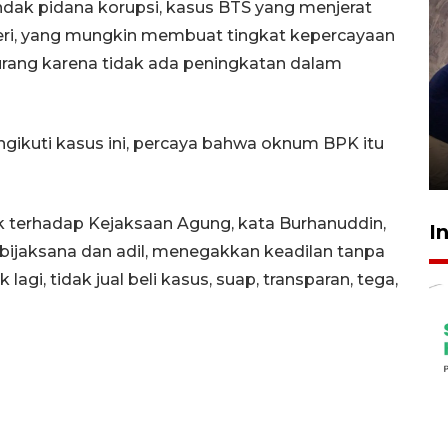
ndak pidana korupsi, kasus BTS yang menjerat
eri, yang mungkin membuat tingkat kepercayaan
urang karena tidak ada peningkatan dalam
Sidang putusan terdakwa
pembunuhan Brigadir Nurhadi
engikuti kasus ini, percaya bahwa oknum BPK itu
10 March 2026 12:55 WIB
 terhadap Kejaksaan Agung, kata Burhanuddin,
I
 bijaksana dan adil, menegakkan keadilan tanpa
 lagi, tidak jual beli kasus, suap, transparan, tega,