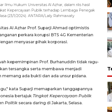
 Ilmu Hukum Universitas Al Azhar, dalam rilis hasil
"Tingkat Kepercayaan Publik terhadap Lembaga Penegak
Selasa (23/1/2024). ANTARA/Laily Rahmawaty
tas Al Azhar Prof. Suparji Ahmad optimistis
anganan perkara korupsi BTS 4G Kementerian
dengan menyasar pihak korporasi.
wah kepemimpinan Prof. Burhanuddin tidak ragu-
T
apkan tersangka serta membawa menjadi
n memang ada bukti dan ada unsur pidana.
ragu," kata Suparji memaparkan tanggapannya
ndonesia bertajuk
Tingkat Kepercayaan Publik
 Politik
secara daring di Jakarta, Selasa.