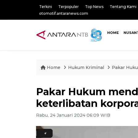
Terkini
Terpopuler
Top News
Tentang Kami
otomotif.antaranews.com
HOME
NUSAN
Home
Hukum Kriminal
Pakar Huku
Pakar Hukum mendo
keterlibatan korpor
Rabu, 24 Januari 2024 06:09 WIB