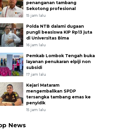
penanganan tambang
Sekotong profesional
15 jam lalu
Polda NTB dalami dugaan
pungli beasiswa KIP Rp13 juta
di Universitas Bima
16 jam lalu
Pemkab Lombok Tengah buka
layanan penukaran elpiji non
subsidi
17 jam lalu
Kejari Mataram
mengembalikan SPDP
tersangka tambang emas ke
penyidik
15 jam lalu
op News