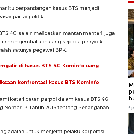
zhar itu berpandangan kasus BTS menjadi
sar partai politik.
BTS 4G, selain melibatkan mantan menteri, juga
dah mengembalikan uang kepada penyidik,
 salah satunya pegawai BPK.
ngalir di kasus BTS 4G Kominfo uang
riksaan konfrontasi kasus BTS Kominfo
M
p
b
mi keterlibatan parpol dalam kasus BTS 4G
g Nomor 13 Tahun 2016 tentang Penanganan
6 j
g adalah untuk menjerat pelaku korporasi,