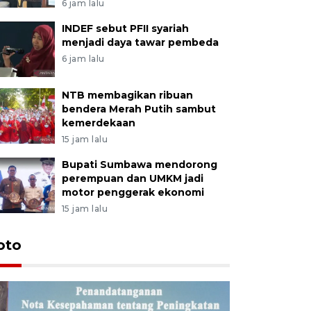
6 jam lalu
INDEF sebut PFII syariah
menjadi daya tawar pembeda
6 jam lalu
NTB membagikan ribuan
bendera Merah Putih sambut
kemerdekaan
15 jam lalu
Bupati Sumbawa mendorong
perempuan dan UMKM jadi
motor penggerak ekonomi
15 jam lalu
oto