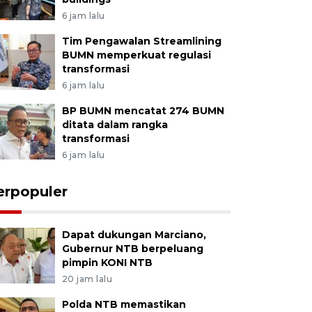
6 jam lalu
Tim Pengawalan Streamlining
BUMN memperkuat regulasi
transformasi
6 jam lalu
BP BUMN mencatat 274 BUMN
ditata dalam rangka
transformasi
6 jam lalu
erpopuler
Dapat dukungan Marciano,
Gubernur NTB berpeluang
pimpin KONI NTB
20 jam lalu
Polda NTB memastikan