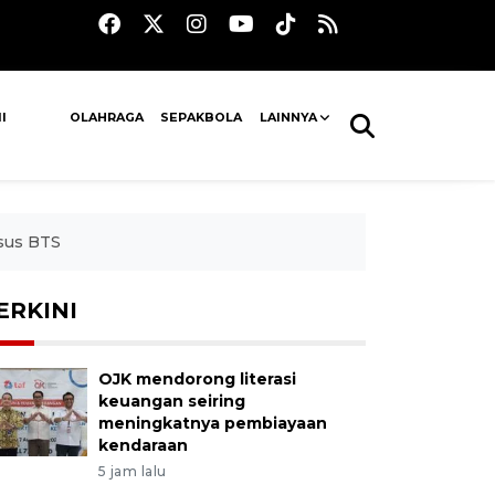
I
OLAHRAGA
SEPAKBOLA
LAINNYA
sus BTS
ERKINI
OJK mendorong literasi
keuangan seiring
meningkatnya pembiayaan
kendaraan
5 jam lalu