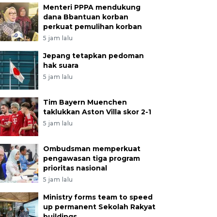
Menteri PPPA mendukung
dana Bbantuan korban
perkuat pemulihan korban
5 jam lalu
Jepang tetapkan pedoman
hak suara
5 jam lalu
Tim Bayern Muenchen
taklukkan Aston Villa skor 2-1
5 jam lalu
Ombudsman memperkuat
pengawasan tiga program
prioritas nasional
5 jam lalu
Ministry forms team to speed
up permanent Sekolah Rakyat
buildings