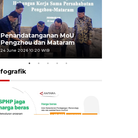
Penandatanganan MoU
Penanda
Pengzhou dan Mataram
Pengzhou
24 June 2026 10:20 WIB
23 June 2026 
nfografik