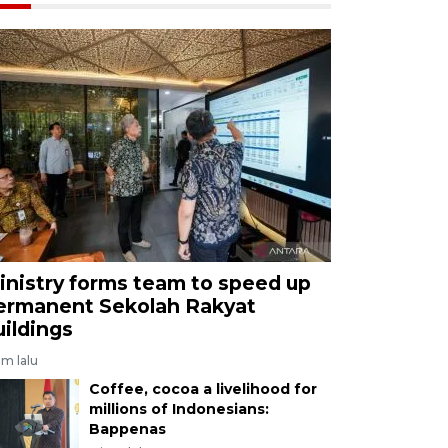
inistry forms team to speed up
ermanent Sekolah Rakyat
uildings
am lalu
Coffee, cocoa a livelihood for
millions of Indonesians:
Bappenas