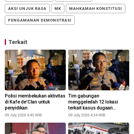
AKSI UNJUK RASA
MK
MAHKAMAH KONSTITUSI
PENGAMANAN DEMONSTRASI
Terkait
Polisi membekukan aktivitas
Tim gabungan
di Kafe de'Clan untuk
menggeledah 12 lokasi
penyidikan
terkait kasus dugaan
korupsi
09 July 2026 4:45 WIB
09 July 2026 4:34 WIB
2