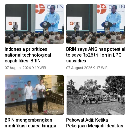
Indonesia prioritizes
BRIN says ANG has potential
g
national technological
to save Rp26 trillion in LPG
capabilities: BRIN
subsidies
P
07 August 2026 9:19 WIB
07 August 2026 9:17 WIB
0
BRIN mengembangkan
Pabowat Adji: Ketika
i
modifikasi cuaca hingga
Pekerjaan Menjadi Identitas