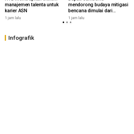
manajemen talenta untuk
mendorong budaya mitigasi
karier ASN
bencana dimulai dari
masyarakat
1 jam lalu
1 jam lalu
1
Infografik