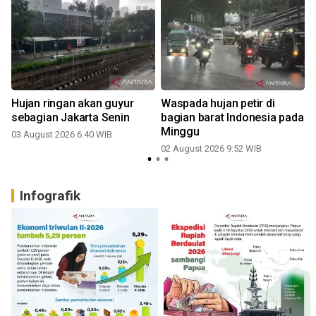
a
Hujan ringan akan guyur
Waspada hujan petir di
sebagian Jakarta Senin
bagian barat Indonesia pada
Minggu
03 August 2026 6:40 WIB
02 August 2026 9:52 WIB
2
Infografik