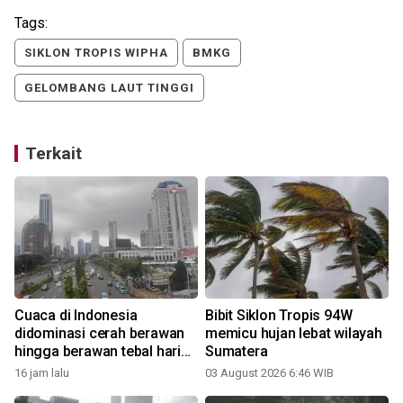
Tags:
SIKLON TROPIS WIPHA
BMKG
GELOMBANG LAUT TINGGI
Terkait
Cuaca di Indonesia
Bibit Siklon Tropis 94W
didominasi cerah berawan
memicu hujan lebat wilayah
hingga berawan tebal hari
Sumatera
ini
16 jam lalu
03 August 2026 6:46 WIB