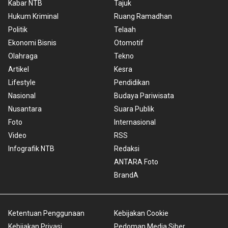
Kabar NTB
Tajuk
Hukum Kriminal
Ruang Ramadhan
Politik
Telaah
Ekonomi Bisnis
Otomotif
Olahraga
Tekno
Artikel
Kesra
Lifestyle
Pendidikan
Nasional
Budaya Pariwisata
Nusantara
Suara Publik
Foto
Internasional
Video
RSS
Infografik NTB
Redaksi
ANTARA Foto
BrandA
Ketentuan Penggunaan
Kebijakan Cookie
Kebijakan Privasi
Pedoman Media Siber