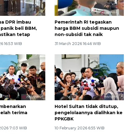
ua DPR imbau
Pemerintah RI tegaskan
 panik beli BBM,
harga BBM subsidi maupun
astikan tetap
non-subsidi tak naik
26 16:53 WIB
31 March 2026 16:46 WIB
embenarkan
Hotel Sultan tidak ditutup,
telah terima
pengelolaannya dialihkan ke
n
PPKGBK
 2026 7:03 WIB
10 February 2026 6:55 WIB
Awas penipuan berbasis AI