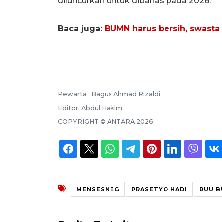
diluncurkan untuk dibahas pada 2026.
Baca juga:
BUMN harus bersih, swasta 
Pewarta :
Bagus Ahmad Rizaldi
Editor:
Abdul Hakim
COPYRIGHT ©
ANTARA
2026
MENSESNEG
PRASETYO HADI
RUU 