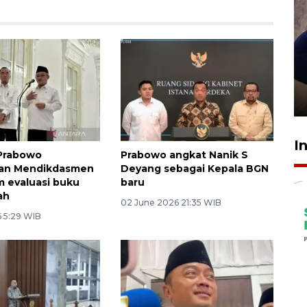
Sidang putusan terdakwa
pembunuhan Brigadir Nurhadi
10 March 2026 12:55 WIB
I
 Prabowo
Prabowo angkat Nanik S
kan Mendikdasmen
Deyang sebagai Kepala BGN
m evaluasi buku
baru
ah
02 June 2026 21:35 WIB
6 5:29 WIB