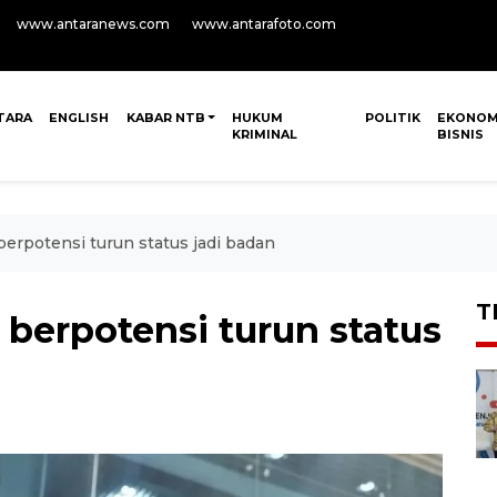
www.antaranews.com
www.antarafoto.com
TARA
ENGLISH
KABAR NTB
HUKUM
POLITIK
EKONOM
KRIMINAL
BISNIS
rpotensi turun status jadi badan
T
erpotensi turun status