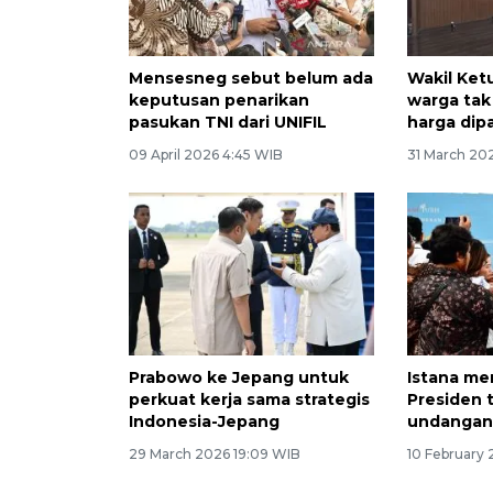
Mensesneg sebut belum ada
Wakil Ket
keputusan penarikan
warga tak
pasukan TNI dari UNIFIL
harga dip
09 April 2026 4:45 WIB
31 March 20
Prabowo ke Jepang untuk
Istana m
perkuat kerja sama strategis
Presiden 
Indonesia-Jepang
undanga
29 March 2026 19:09 WIB
10 February