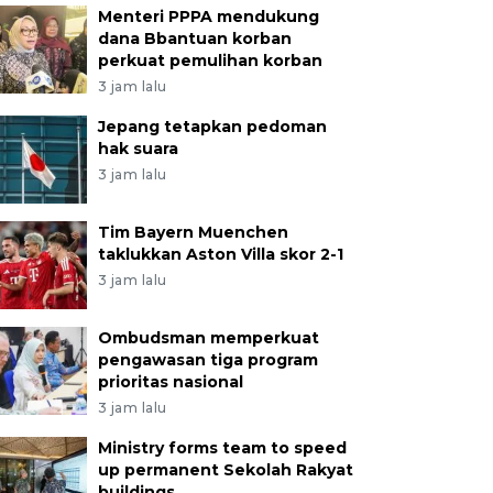
Menteri PPPA mendukung
dana Bbantuan korban
perkuat pemulihan korban
3 jam lalu
Jepang tetapkan pedoman
hak suara
3 jam lalu
Tim Bayern Muenchen
taklukkan Aston Villa skor 2-1
3 jam lalu
Ombudsman memperkuat
pengawasan tiga program
prioritas nasional
3 jam lalu
Ministry forms team to speed
up permanent Sekolah Rakyat
buildings