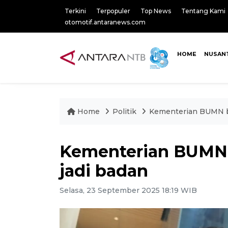
Terkini
Terpopuler
Top News
Tentang Kami
otomotif.antaranews.com
HOME
NUSAN
Home
Politik
Kementerian BUMN be
Kementerian BUMN b
jadi badan
Selasa, 23 September 2025 18:19 WIB