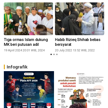
Tiga ormas Islam dukung
Habib Rizieq Shihab bebas
MK beri putusan adil
bersyarat
2
19 April 2024 20:01 WIB, 2024
20 July 2022 13:52 WIB, 2022
Infografik