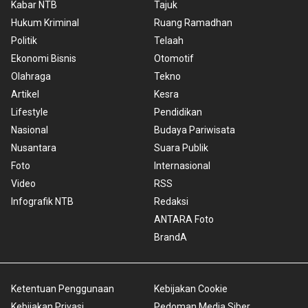
Kabar NTB
Tajuk
Hukum Kriminal
Ruang Ramadhan
Politik
Telaah
Ekonomi Bisnis
Otomotif
Olahraga
Tekno
Artikel
Kesra
Lifestyle
Pendidikan
Nasional
Budaya Pariwisata
Nusantara
Suara Publik
Foto
Internasional
Video
RSS
Infografik NTB
Redaksi
ANTARA Foto
BrandA
Ketentuan Penggunaan
Kebijakan Cookie
Kebijakan Privasi
Pedoman Media Siber